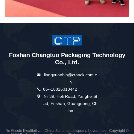
Foshan Changtuo Packaging Technology
Co., Ltd.
liangyuanbin@ctpack.com.c
n
86--18826313442
Nr 39, Heli Road, Yanghe-St
ad, Foshan, Guangdong, Ch
ina
De Goede Kwaliteit van China Schuimplasticpomp Leverancier. Copyright ©