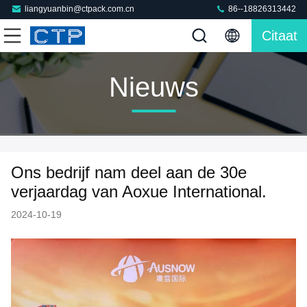
liangyuanbin@ctpack.com.cn
86--18826313442
Citaat
Nieuws
Ons bedrijf nam deel aan de 30e
verjaardag van Aoxue International.
2024-10-19