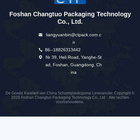
Foshan Changtuo Packaging Technology
Co., Ltd.
liangyuanbin@ctpack.com.c
n
86--18826313442
Nr 39, Heli Road, Yanghe-St
ad, Foshan, Guangdong, Ch
ina
De Goede Kwaliteit van China Schuimplasticpomp Leverancier. Copyright ©
2026 Foshan Changtuo Packaging Technology Co., Ltd. . Alle rechten
voorbehoudena.