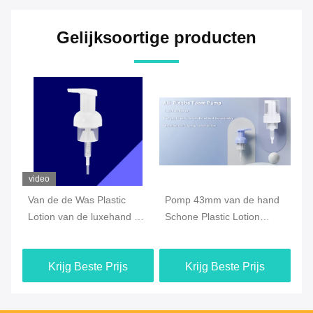
Gelijksoortige producten
video
Van de de Was Plastic
Pomp 43mm van de hand
De
Lotion van de luxehand de
Schone Plastic Lotion
Au
m
Pompautomaat 304
Skincare-Shampoogebruik
H
Binnenkern 316
va
Krijg Beste Prijs
Krijg Beste Prijs