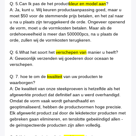
Q: 5.Can Ik pas de het product
kleur en model aan
?
A: Ja, kunt u. Wij keuren productaanpassing goed, maar u
moet $50 voor de stemmende prijs betalen, en het zal naar
u na u plaats zijn teruggekeerd de orde. Ongeveer openend
de vorm, moet u de vormkosten betalen. Maar als de
ordehoeveelheid is meer dan 500000pcs, na u plaats de
orde, zullen wij de vormkosten terugkeren.
Q: 6.What het soort het
verschepen van
manier u heeft?
A: Gewoonlijk verzenden wij goederen door oceaan te
verschepen.
Q: 7. hoe te om de
kwaliteit
van uw producten te
waarborgen?
A: De kwaliteit van onze steekproeven is hetzelfde als het
afgewerkte product dat definitief aan u werd overhandigd.
Omdat de vorm vaak wordt gehandhaafd en
geoptimaliseerd, hebben de productvormen hoge precisie.
Elk afgewerkt product zal door de lekdetector producten met
gebreken gaan elimineren, en tenslotte gebeëindigd allen -
de geïnspecteerde producten zijn allen volledig.