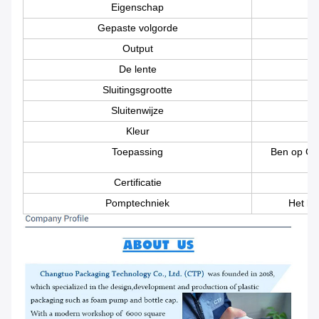
Eigenschap
Gepaste volgorde
Output
De lente
Sluitingsgrootte
Sluitenwijze
Kleur
Toepassing
Ben op Ge
Certificatie
Pomptechniek
Het be