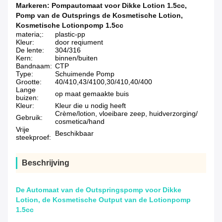
Markeren:
Pompautomaat voor Dikke Lotion 1.5cc
,
Pomp van de Outsprings de Kosmetische Lotion
,
Kosmetische Lotionpomp 1.5cc
materia;:
plastic-pp
Kleur:
door reqiument
De lente:
304/316
Kern:
binnen/buiten
Bandnaam:
CTP
Type:
Schuimende Pomp
Grootte:
40/410,43/4100,30/410,40/400
Lange
op maat gemaakte buis
buizen:
Kleur:
Kleur die u nodig heeft
Crème/lotion, vloeibare zeep, huidverzorging/
Gebruik:
cosmetica/hand
Vrije
Beschikbaar
steekproef:
Beschrijving
De Automaat van de Outspringspomp voor Dikke
Lotion, de Kosmetische Output van de Lotionpomp
1.5cc