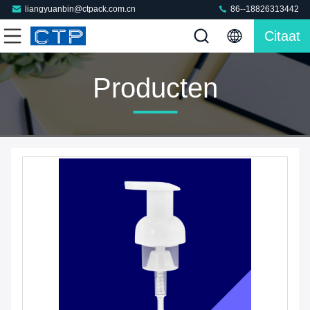
liangyuanbin@ctpack.com.cn
86--18826313442
Citaat
Producten