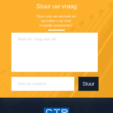
Stuur uw vraag
Stuur ons uw verzoek en 
wij zullen u zo snel 
mogelijk antwoorden.
Stuur