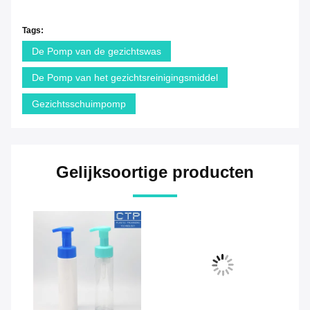
Tags:
De Pomp van de gezichtswas
De Pomp van het gezichtsreinigingsmiddel
Gezichtsschuimpomp
Gelijksoortige producten