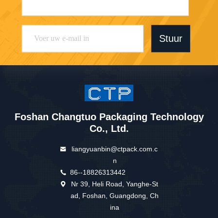
Stuur
Foshan Changtuo Packaging Technology
Co., Ltd.
liangyuanbin@ctpack.com.c
n
86--18826313442
Nr 39, Heli Road, Yanghe-St
ad, Foshan, Guangdong, Ch
ina