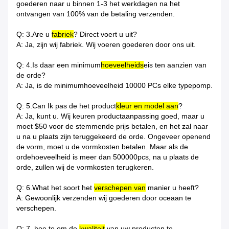
goederen naar u binnen 1-3 het werkdagen na het
ontvangen van 100% van de betaling verzenden.
Q: 3.Are u
fabriek
? Direct voert u uit?
A: Ja, zijn wij fabriek. Wij voeren goederen door ons uit.
Q: 4.Is daar een minimum
hoeveelheids
eis ten aanzien van
de orde?
A: Ja, is de minimumhoeveelheid 10000 PCs elke typepomp.
Q: 5.Can Ik pas de het product
kleur en model aan
?
A: Ja, kunt u. Wij keuren productaanpassing goed, maar u
moet $50 voor de stemmende prijs betalen, en het zal naar
u na u plaats zijn teruggekeerd de orde. Ongeveer openend
de vorm, moet u de vormkosten betalen. Maar als de
ordehoeveelheid is meer dan 500000pcs, na u plaats de
orde, zullen wij de vormkosten terugkeren.
Q: 6.What het soort het
verschepen van
manier u heeft?
A: Gewoonlijk verzenden wij goederen door oceaan te
verschepen.
Q: 7. hoe te om de
kwaliteit
van uw producten te