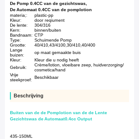
De Pomp 0.4CC van de gezichtswas
,
De Automaat 0.4CC van de pomplotion
materia;:
plastic-pp
Kleur:
door reqiument
De lente:
304/316
Kern:
binnen/buiten
Bandnaam:
CTP
Type:
Schuimende Pomp
Grootte:
40/410,43/4100,30/410,40/400
Lange
op maat gemaakte buis
buizen:
Kleur:
Kleur die u nodig heeft
Crème/lotion, vloeibare zeep, huidverzorging/
Gebruik:
cosmetica/hand
Vrije
Beschikbaar
steekproef:
Beschrijving
Buiten van de de Pomplotion van de de Lente
Gezichtswas de Automaat0.4cc Output
435-150ML