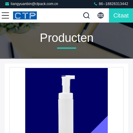
liangyuanbin@ctpack.com.cn
86--18826313442
Citaat
Producten