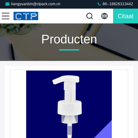
liangyuanbin@ctpack.com.cn
86--18826313442
Citaat
Producten