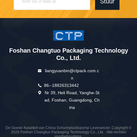
Stuur
Foshan Changtuo Packaging Technology
Co., Ltd.
liangyuanbin@ctpack.com.c
n
86--18826313442
Nr 39, Heli Road, Yanghe-St
ad, Foshan, Guangdong, Ch
ina
De Goede Kwaliteit van China Schuimplasticpomp Leverancier. Copyright ©
2026 Foshan Changtuo Packaging Technology Co., Ltd. . Alle rechten
voorbehoudena.