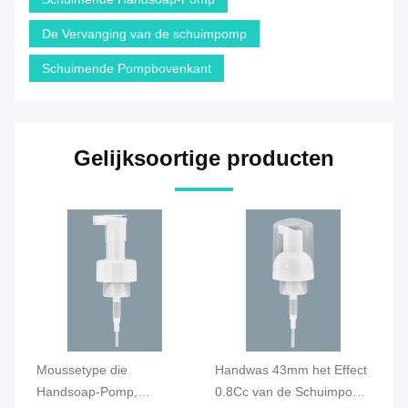
De Vervanging van de schuimpomp
Schuimende Pompbovenkant
Gelijksoortige producten
m
Moussetype die
Handwas 43mm het Effect
De
Handsoap-Pomp,
0.8Cc van de Schuimpomp
Ze