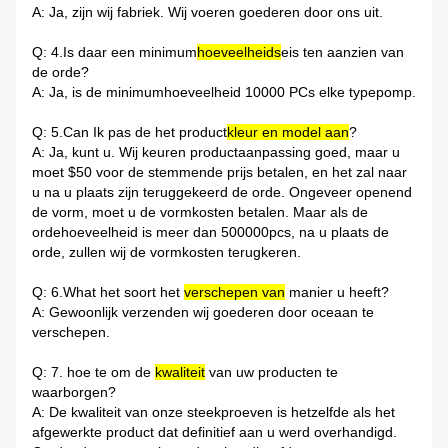
A: Ja, zijn wij fabriek. Wij voeren goederen door ons uit.
Q: 4.Is daar een minimum
hoeveelheids
eis ten aanzien van
de orde?
A: Ja, is de minimumhoeveelheid 10000 PCs elke typepomp.
Q: 5.Can Ik pas de het product
kleur en model aan
?
A: Ja, kunt u. Wij keuren productaanpassing goed, maar u
moet $50 voor de stemmende prijs betalen, en het zal naar
u na u plaats zijn teruggekeerd de orde. Ongeveer openend
de vorm, moet u de vormkosten betalen. Maar als de
ordehoeveelheid is meer dan 500000pcs, na u plaats de
orde, zullen wij de vormkosten terugkeren.
Q: 6.What het soort het
verschepen van
manier u heeft?
A: Gewoonlijk verzenden wij goederen door oceaan te
verschepen.
Q: 7. hoe te om de
kwaliteit
van uw producten te
waarborgen?
A: De kwaliteit van onze steekproeven is hetzelfde als het
afgewerkte product dat definitief aan u werd overhandigd.