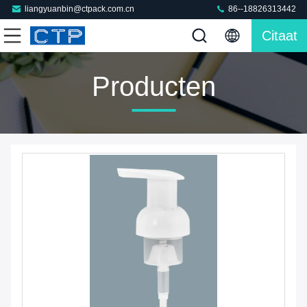
liangyuanbin@ctpack.com.cn
86--18826313442
Citaat
Producten