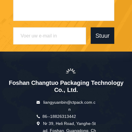
Stuur
Foshan Changtuo Packaging Technology
Co., Ltd.
liangyuanbin@ctpack.com.c
n
86--18826313442
Nr 39, Heli Road, Yanghe-St
ad, Foshan, Guangdong, Ch