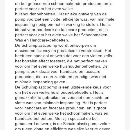
op bel-gebaseerde schoonmakende producten, en is
perfect voor om het even welke
huishoudenbehoeften. Het unieke ontwerp van de
pomp voorziet een vlotte, efficiënte was, van minimale
inspanning nodig om het in werking te stellen. Het is
ideaal voor handcare en facecare producten, en is
perfect voor om het even welke het Schoonmaken,
Was en Handcare-behoeften.
De Schuimplasticpomp wordt ontworpen om
maximumefficiency en prestaties te verstrekken. Het
heeft een speciaal ontwerp dat voor een vlot en zelfs
het borrelen effect toestaat, die het perfect maken
voor om het even welke huishoudenbehoeften. De
pomp is ook ideaal voor handcare en facecare
producten, die u een zachte en grondige was met
minimale inspanning geven.
De Schuimplasticpomp is een uitstekende keus voor
om het even welke huishoudenbehoeften. Het is
gemakkelijk te gebruiken en voorziet een zachte en
vlotte was van minimale inspanning. Het is perfect
voor handcare en facecare producten, en is groot
voor om het even welke het schoonmaken, was en
handcare behoeften. Met zijn speciaal op bel-
gebaseerd ontwerp, is de Schuimplasticpomp zeker
om u een vlotte en efficiënte was elke keer te geven.