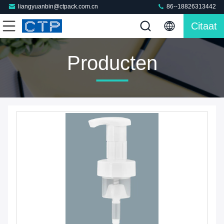
liangyuanbin@ctpack.com.cn
86--18826313442
Citaat
Producten