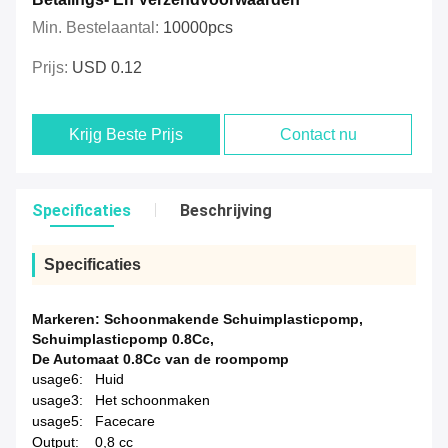
Min. Bestelaantal:
10000pcs
Prijs:
USD 0.12
Krijg Beste Prijs
Contact nu
Specificaties
Beschrijving
Specificaties
Markeren:
Schoonmakende Schuimplasticpomp
,
Schuimplasticpomp 0.8Cc
,
De Automaat 0.8Cc van de roompomp
usage6:
Huid
usage3:
Het schoonmaken
usage5:
Facecare
Output:
0,8 cc