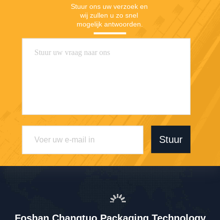
Stuur ons uw verzoek en 
wij zullen u zo snel 
mogelijk antwoorden.
Stuur
Foshan Changtuo Packaging Technology