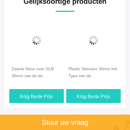
Gelijksoortige producten
Zwarte Kleur over GLB
Plastic Skincare 30mm het
Sk
et
30mm van de de
Type van de
de
de
Lentezeep van de
Zeepautomaat van de
43
Schuimpomp
Schuimpomp voor Douche
Fl
Krijg Beste Prijs
Krijg Beste Prijs
Binnenautomaattype
Vlot Effect
Stuur uw vraag