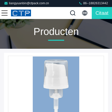
liangyuanbin@ctpack.com.cn
86--18826313442
Citaat
Producten