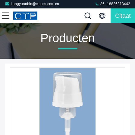
liangyuanbin@ctpack.com.cn
86--18826313442
Citaat
Producten