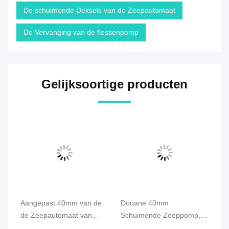
De schuimende Deksels van de Zeepautomaat
De Vervanging van de flessenpomp
Gelijksoortige producten
Aangepast 40mm van de
Douane 40mm
Pe
de Zeepautomaat van
Schuimende Zeeppomp,
40
Skincare van de
van de de Flessenzeep
va