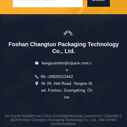
Foshan Changtuo Packaging Technology
Co., Ltd.
liangyuanbin@ctpack.com.c
n
86--18826313442
Nr 39, Heli Road, Yanghe-St
ad, Foshan, Guangdong, Ch
ina
De Goede Kwaliteit van China Schuimplasticpomp Leverancier. Copyright ©
2026 Foshan Changtuo Packaging Technology Co., Ltd. . Alle rechten
voorbehoudena.