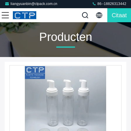
liangyuanbin@ctpack.com.cn
86--18826313442
Citaat
Producten