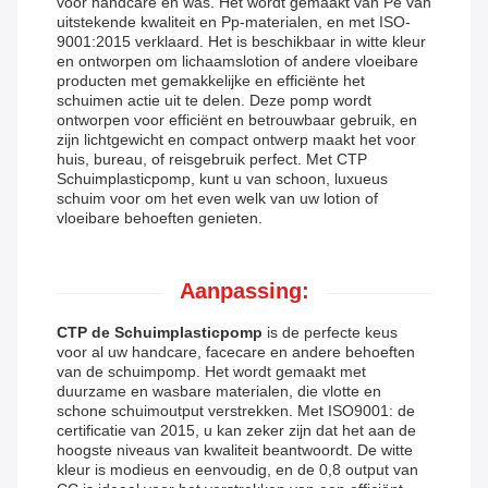
voor handcare en was. Het wordt gemaakt van Pe van
uitstekende kwaliteit en Pp-materialen, en met ISO-
9001:2015 verklaard. Het is beschikbaar in witte kleur
en ontworpen om lichaamslotion of andere vloeibare
producten met gemakkelijke en efficiënte het
schuimen actie uit te delen. Deze pomp wordt
ontworpen voor efficiënt en betrouwbaar gebruik, en
zijn lichtgewicht en compact ontwerp maakt het voor
huis, bureau, of reisgebruik perfect. Met CTP
Schuimplasticpomp, kunt u van schoon, luxueus
schuim voor om het even welk van uw lotion of
vloeibare behoeften genieten.
Aanpassing:
CTP de Schuimplasticpomp
is de perfecte keus
voor al uw handcare, facecare en andere behoeften
van de schuimpomp. Het wordt gemaakt met
duurzame en wasbare materialen, die vlotte en
schone schuimoutput verstrekken. Met ISO9001: de
certificatie van 2015, u kan zeker zijn dat het aan de
hoogste niveaus van kwaliteit beantwoordt. De witte
kleur is modieus en eenvoudig, en de 0,8 output van