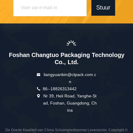
Stuur
Foshan Changtuo Packaging Technology
Co., Ltd.
liangyuanbin@ctpack.com.c
n
86--18826313442
Nr 39, Heli Road, Yanghe-St
ad, Foshan, Guangdong, Ch
ina
De Goede Kwaliteit van China Schuimplasticpomp Leverancier. Copyright ©