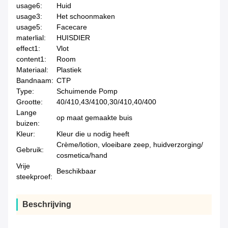
usage6:
Huid
usage3:
Het schoonmaken
usage5:
Facecare
materlial:
HUISDIER
effect1:
Vlot
content1:
Room
Materiaal:
Plastiek
Bandnaam:
CTP
Type:
Schuimende Pomp
Grootte:
40/410,43/4100,30/410,40/400
Lange
op maat gemaakte buis
buizen:
Kleur:
Kleur die u nodig heeft
Crème/lotion, vloeibare zeep, huidverzorging/
Gebruik:
cosmetica/hand
Vrije
Beschikbaar
steekproef:
Beschrijving