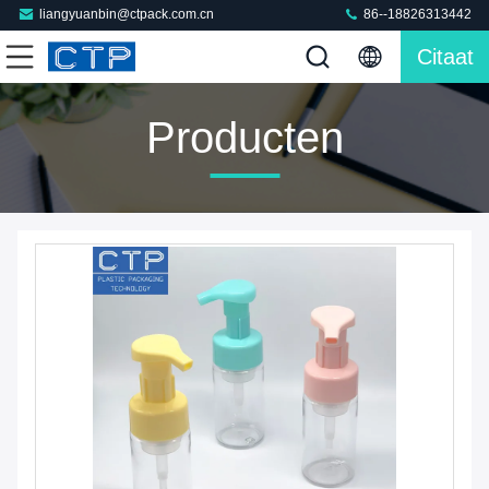
liangyuanbin@ctpack.com.cn
86--18826313442
Citaat
Producten