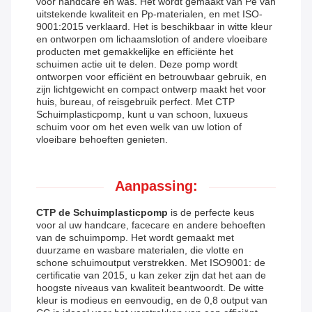
voor handcare en was. Het wordt gemaakt van Pe van
uitstekende kwaliteit en Pp-materialen, en met ISO-
9001:2015 verklaard. Het is beschikbaar in witte kleur
en ontworpen om lichaamslotion of andere vloeibare
producten met gemakkelijke en efficiënte het
schuimen actie uit te delen. Deze pomp wordt
ontworpen voor efficiënt en betrouwbaar gebruik, en
zijn lichtgewicht en compact ontwerp maakt het voor
huis, bureau, of reisgebruik perfect. Met CTP
Schuimplasticpomp, kunt u van schoon, luxueus
schuim voor om het even welk van uw lotion of
vloeibare behoeften genieten.
Aanpassing:
CTP de Schuimplasticpomp
is de perfecte keus
voor al uw handcare, facecare en andere behoeften
van de schuimpomp. Het wordt gemaakt met
duurzame en wasbare materialen, die vlotte en
schone schuimoutput verstrekken. Met ISO9001: de
certificatie van 2015, u kan zeker zijn dat het aan de
hoogste niveaus van kwaliteit beantwoordt. De witte
kleur is modieus en eenvoudig, en de 0,8 output van