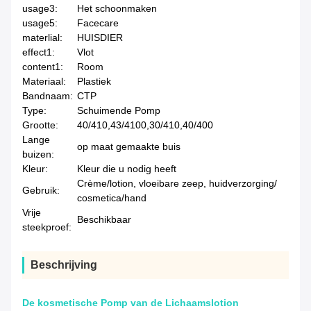
usage3:
Het schoonmaken
usage5:
Facecare
materlial:
HUISDIER
effect1:
Vlot
content1:
Room
Materiaal:
Plastiek
Bandnaam:
CTP
Type:
Schuimende Pomp
Grootte:
40/410,43/4100,30/410,40/400
Lange
op maat gemaakte buis
buizen:
Kleur:
Kleur die u nodig heeft
Crème/lotion, vloeibare zeep, huidverzorging/
Gebruik:
cosmetica/hand
Vrije
Beschikbaar
steekproef:
Beschrijving
De kosmetische Pomp van de Lichaamslotion