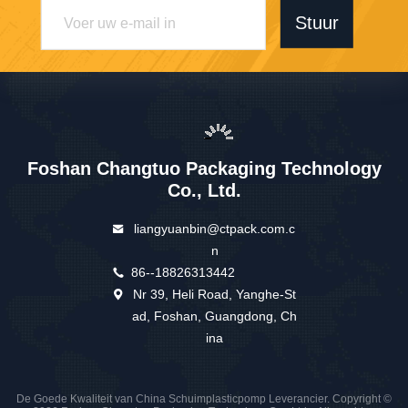
Stuur
Foshan Changtuo Packaging Technology
Co., Ltd.
liangyuanbin@ctpack.com.c
n
86--18826313442
Nr 39, Heli Road, Yanghe-St
ad, Foshan, Guangdong, Ch
ina
De Goede Kwaliteit van China Schuimplasticpomp Leverancier. Copyright ©