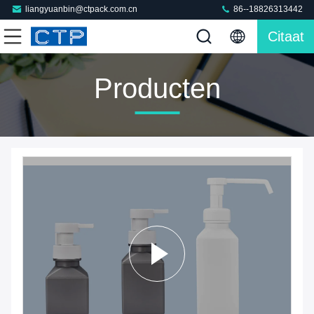
liangyuanbin@ctpack.com.cn
86--18826313442
Citaat
Producten