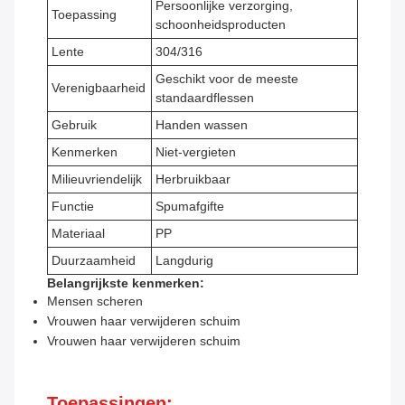
Persoonlijke verzorging,
Toepassing
schoonheidsproducten
Lente
304/316
Geschikt voor de meeste
Verenigbaarheid
standaardflessen
Gebruik
Handen wassen
Kenmerken
Niet-vergieten
Milieuvriendelijk
Herbruikbaar
Functie
Spumafgifte
Materiaal
PP
Duurzaamheid
Langdurig
Belangrijkste kenmerken:
Mensen scheren
Vrouwen haar verwijderen schuim
Vrouwen haar verwijderen schuim
Toepassingen: