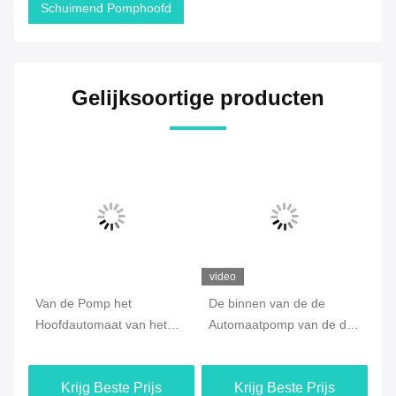
Schuimend Pomphoofd
Gelijksoortige producten
video
Van de Pomp het
De binnen van de de
Milieu
Hoofdautomaat van het
Automaatpomp van de de
Lotio
Outspringsschuim het
Lentezeep Hoofd,
Schui
Type 0.8CC Output
Gerecycleerde Pomp voor
Krijg Beste Prijs
Krijg Beste Prijs
K
Gezichts Schoonmaken
Handdesinfecterend