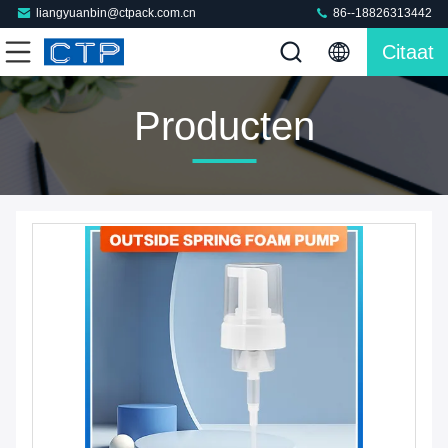
liangyuanbin@ctpack.com.cn
86--18826313442
Citaat
Producten