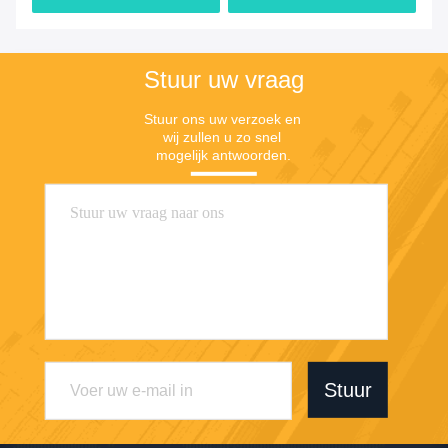
middel
Stuur uw vraag
Stuur ons uw verzoek en 
wij zullen u zo snel 
mogelijk antwoorden.
Stuur