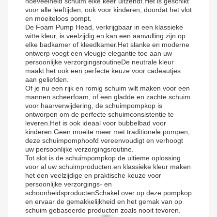
hoeveelheid schuim elke keer uitzendt.Het is geschikt
voor alle leeftijden, ook voor kinderen, doordat het vlot
en moeiteloos pompt.
De Foam Pump Head, verkrijgbaar in een klassieke
witte kleur, is veelzijdig en kan een aanvulling zijn op
elke badkamer of kleedkamer.Het slanke en moderne
ontwerp voegt een vleugje elegantie toe aan uw
persoonlijke verzorgingsroutineDe neutrale kleur
maakt het ook een perfecte keuze voor cadeautjes
aan geliefden.
Of je nu een rijk en romig schuim wilt maken voor een
mannen scheerfoam, of een gladde en zachte schuim
voor haarverwijdering, de schuimpompkop is
ontworpen om de perfecte schuimconsistentie te
leveren.Het is ook ideaal voor bubbelbad voor
kinderen.Geen moeite meer met traditionele pompen,
deze schuimpomphoofd vereenvoudigt en verhoogt
uw persoonlijke verzorgingsroutine.
Tot slot is de schuimpompkop de ultieme oplossing
voor al uw schuimproducten.en klassieke kleur maken
het een veelzijdige en praktische keuze voor
persoonlijke verzorgings- en
schoonheidsproductenSchakel over op deze pompkop
en ervaar de gemakkelijkheid en het gemak van op
schuim gebaseerde producten zoals nooit tevoren.