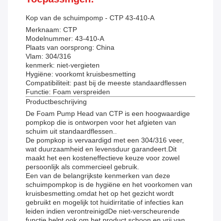
Kop van de schuimpomp - CTP 43-410-A
Merknaam: CTP
Modelnummer: 43-410-A
Plaats van oorsprong: China
Vlam: 304/316
kenmerk: niet-vergieten
Hygiëne: voorkomt kruisbesmetting
Compatibiliteit: past bij de meeste standaardflessen
Functie: Foam verspreiden
Productbeschrijving
De Foam Pump Head van CTP is een hoogwaardige
pompkop die is ontworpen voor het afgieten van
schuim uit standaardflessen..
De pompkop is vervaardigd met een 304/316 veer,
wat duurzaamheid en levensduur garandeert.Dit
maakt het een kosteneffectieve keuze voor zowel
persoonlijk als commercieel gebruik.
Een van de belangrijkste kenmerken van deze
schuimpompkop is de hygiëne en het voorkomen van
kruisbesmetting.omdat het op het gezicht wordt
gebruikt en mogelijk tot huidirritatie of infecties kan
leiden indien verontreinigdDe niet-verscheurende
functie helpt ook om het product schoon en vrij van