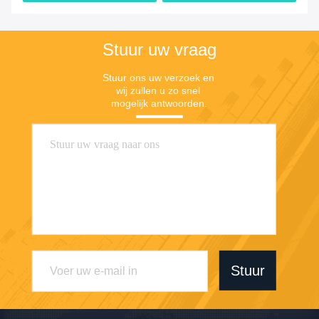
Stuur uw vraag
Stuur ons uw verzoek en 
wij zullen u zo snel 
mogelijk antwoorden.
Stuur