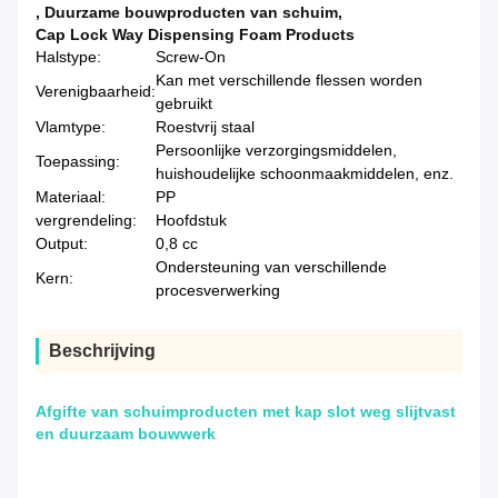
,
Duurzame bouwproducten van schuim
,
Cap Lock Way Dispensing Foam Products
Halstype:
Screw-On
Kan met verschillende flessen worden
Verenigbaarheid:
gebruikt
Vlamtype:
Roestvrij staal
Persoonlijke verzorgingsmiddelen,
Toepassing:
huishoudelijke schoonmaakmiddelen, enz.
Materiaal:
PP
vergrendeling:
Hoofdstuk
Output:
0,8 cc
Ondersteuning van verschillende
Kern:
procesverwerking
Beschrijving
Afgifte van schuimproducten met kap slot weg slijtvast
en duurzaam bouwwerk