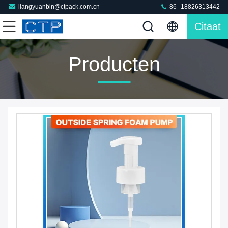
liangyuanbin@ctpack.com.cn
86--18826313442
Citaat
Producten