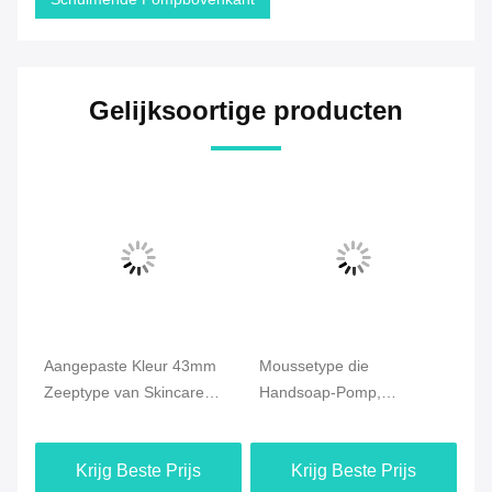
Gelijksoortige producten
c
Aangepaste Kleur 43mm
Moussetype die
Ha
Zeeptype van Skincare
Handsoap-Pomp,
0.
van de Schuimpomp voor
Decoratieve Zeeppomp
he
Lege Fles
voor PE Fles schuimen
Ou
Krijg Beste Prijs
Krijg Beste Prijs