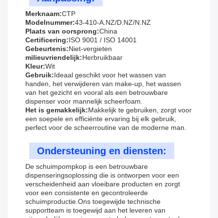
Merknaam:
CTP
Modelnummer:
43-410-A.NZ/D.NZ/N.NZ
Plaats van oorsprong:
China
Certificering:
ISO 9001 / ISO 14001
Gebeurtenis:
Niet-vergieten
milieuvriendelijk:
Herbruikbaar
Kleur:
Wit
Gebruik:
Ideaal geschikt voor het wassen van
handen, het verwijderen van make-up, het wassen
van het gezicht en vooral als een betrouwbare
dispenser voor mannelijk scheerfoam.
Het is gemakkelijk:
Makkelijk te gebruiken, zorgt voor
een soepele en efficiënte ervaring bij elk gebruik,
perfect voor de scheerroutine van de moderne man.
Ondersteuning en diensten:
De schuimpompkop is een betrouwbare
dispenseringsoplossing die is ontworpen voor een
verscheidenheid aan vloeibare producten en zorgt
voor een consistente en gecontroleerde
schuimproductie.Ons toegewijde technische
supportteam is toegewijd aan het leveren van