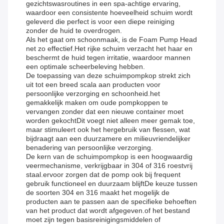
gezichtswasroutines in een spa-achtige ervaring,
waardoor een consistente hoeveelheid schuim wordt
geleverd die perfect is voor een diepe reiniging
zonder de huid te overdrogen.
Als het gaat om schoonmaak, is de Foam Pump Head
net zo effectief.Het rijke schuim verzacht het haar en
beschermt de huid tegen irritatie, waardoor mannen
een optimale scheerbeleving hebben.
De toepassing van deze schuimpompkop strekt zich
uit tot een breed scala aan producten voor
persoonlijke verzorging en schoonheid.het
gemakkelijk maken om oude pompkoppen te
vervangen zonder dat een nieuwe container moet
worden gekochtDit voegt niet alleen meer gemak toe,
maar stimuleert ook het hergebruik van flessen, wat
bijdraagt aan een duurzamere en milieuvriendelijker
benadering van persoonlijke verzorging.
De kern van de schuimpompkop is een hoogwaardig
veermechanisme, verkrijgbaar in 304 of 316 roestvrij
staal.ervoor zorgen dat de pomp ook bij frequent
gebruik functioneel en duurzaam blijftDe keuze tussen
de soorten 304 en 316 maakt het mogelijk de
producten aan te passen aan de specifieke behoeften
van het product dat wordt afgegeven.of het bestand
moet zijn tegen basisreinigingsmiddelen of