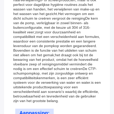
haarverwijderings- of scheerproducten, maar is ook
perfect voor dagelijkse hygiëne routines zoals het
wassen van handen, het verwijderen van make-up en
het wassen van het gezicht.Het vermogen om een
dicht schuim te creëren vergroot de reinigingDe kern
van de pomp, verkrijgbaar in zowel binnen- als
buitenconfiguratie, met de keuze uit 304 of 316-
kwaliteit veer;zorgt voor duurzaamheid en
compatibiliteit met een verscheidenheid aan formules,
waardoor een consistente prestatie en een langere
levensduur van de pompkop worden gegarandeerd.
Bovendien is de functie van het uitdelen van schuim
niet alleen om het gemak;het draagt ook bij tot de
bewaring van het product, omdat het de hoeveelheid
vloeibare zeep of reinigingsmiddel vermindert die
nodig is om een effectief schuim te creërenDe CTP-
schuimpompkop, met zijn zorgvuldige ontwerp en
compatibiliteitskenmerken, is een zeer efficiënt
systeem voor de verwerking van water en water.is een
uitstekende producttoepassing voor een
verscheidenheid aan scenario's waarbij de efficiëntie,
betrouwbaarheid en tevredenheid van de gebruiker
zijn van het grootste belang.
Aanpassing: