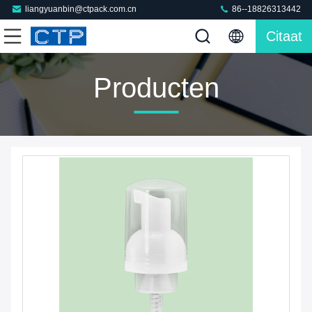
liangyuanbin@ctpack.com.cn
86--18826313442
Citaat
Producten