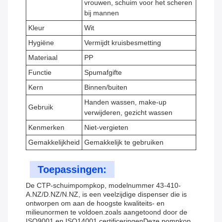
vrouwen, schuim voor het scheren
bij mannen
Kleur
Wit
Hygiëne
Vermijdt kruisbesmetting
Materiaal
PP
Functie
Spumafgifte
Kern
Binnen/buiten
Handen wassen, make-up
Gebruik
verwijderen, gezicht wassen
Kenmerken
Niet-vergieten
Gemakkelijkheid
Gemakkelijk te gebruiken
Toepassingen:
De CTP-schuimpompkop, modelnummer 43-410-
A.NZ/D.NZ/N.NZ, is een veelzijdige dispenser die is
ontworpen om aan de hoogste kwaliteits- en
milieunormen te voldoen.zoals aangetoond door de
ISO9001 en ISO14001 certificeringenDeze pompkop