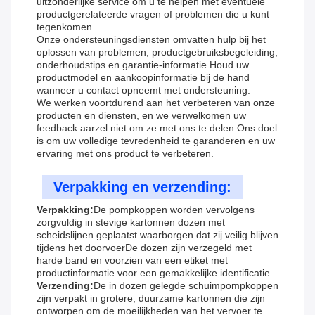
uitzonderlijke service om u te helpen met eventuele
productgerelateerde vragen of problemen die u kunt
tegenkomen..
Onze ondersteuningsdiensten omvatten hulp bij het
oplossen van problemen, productgebruiksbegeleiding,
onderhoudstips en garantie-informatie.Houd uw
productmodel en aankoopinformatie bij de hand
wanneer u contact opneemt met ondersteuning.
We werken voortdurend aan het verbeteren van onze
producten en diensten, en we verwelkomen uw
feedback.aarzel niet om ze met ons te delen.Ons doel
is om uw volledige tevredenheid te garanderen en uw
ervaring met ons product te verbeteren.
Verpakking en verzending:
Verpakking:
De pompkoppen worden vervolgens
zorgvuldig in stevige kartonnen dozen met
scheidslijnen geplaatst.waarborgen dat zij veilig blijven
tijdens het doorvoerDe dozen zijn verzegeld met
harde band en voorzien van een etiket met
productinformatie voor een gemakkelijke identificatie.
Verzending:
De in dozen gelegde schuimpompkoppen
zijn verpakt in grotere, duurzame kartonnen die zijn
ontworpen om de moeilijkheden van het vervoer te