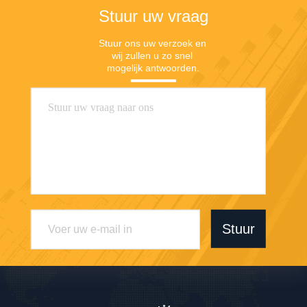
Stuur uw vraag
Stuur ons uw verzoek en 
wij zullen u zo snel 
mogelijk antwoorden.
Stuur