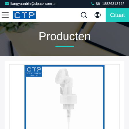
liangyuanbin@ctpack.com.cn
86--18826313442
Citaat
Producten