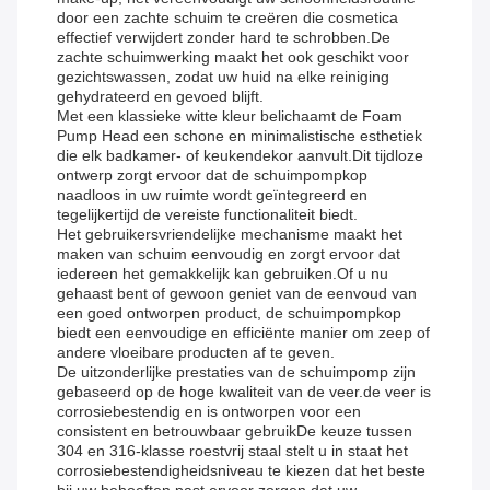
door een zachte schuim te creëren die cosmetica
effectief verwijdert zonder hard te schrobben.De
zachte schuimwerking maakt het ook geschikt voor
gezichtswassen, zodat uw huid na elke reiniging
gehydrateerd en gevoed blijft.
Met een klassieke witte kleur belichaamt de Foam
Pump Head een schone en minimalistische esthetiek
die elk badkamer- of keukendekor aanvult.Dit tijdloze
ontwerp zorgt ervoor dat de schuimpompkop
naadloos in uw ruimte wordt geïntegreerd en
tegelijkertijd de vereiste functionaliteit biedt.
Het gebruikersvriendelijke mechanisme maakt het
maken van schuim eenvoudig en zorgt ervoor dat
iedereen het gemakkelijk kan gebruiken.Of u nu
gehaast bent of gewoon geniet van de eenvoud van
een goed ontworpen product, de schuimpompkop
biedt een eenvoudige en efficiënte manier om zeep of
andere vloeibare producten af te geven.
De uitzonderlijke prestaties van de schuimpomp zijn
gebaseerd op de hoge kwaliteit van de veer.de veer is
corrosiebestendig en is ontworpen voor een
consistent en betrouwbaar gebruikDe keuze tussen
304 en 316-klasse roestvrij staal stelt u in staat het
corrosiebestendigheidsniveau te kiezen dat het beste