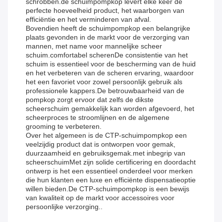
schrobben.de schuimpompkop levert elke keer de
perfecte hoeveelheid product, het waarborgen van
efficiëntie en het verminderen van afval.
Bovendien heeft de schuimpompkop een belangrijke
plaats gevonden in de markt voor de verzorging van
mannen, met name voor mannelijke scheer
schuim.comfortabel scherenDe consistentie van het
schuim is essentieel voor de bescherming van de huid
en het verbeteren van de scheren ervaring, waardoor
het een favoriet voor zowel persoonlijk gebruik als
professionele kappers.De betrouwbaarheid van de
pompkop zorgt ervoor dat zelfs de dikste
scheerschuim gemakkelijk kan worden afgevoerd, het
scheerproces te stroomlijnen en de algemene
grooming te verbeteren.
Over het algemeen is de CTP-schuimpompkop een
veelzijdig product dat is ontworpen voor gemak,
duurzaamheid en gebruiksgemak.met inbegrip van
scheerschuimMet zijn solide certificering en doordacht
ontwerp is het een essentieel onderdeel voor merken
die hun klanten een luxe en efficiënte dispensatieoptie
willen bieden.De CTP-schuimpompkop is een bewijs
van kwaliteit op de markt voor accessoires voor
persoonlijke verzorging..