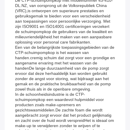
De CTP-schuimpompkop met modelnummer 43-410-
DL.NZ, van oorsprong uit de Volksrepubliek China
(VRC),is ontworpen om superieure prestaties en
gebruiksgemak te bieden voor een verscheidenheid
aan toepassingen voor persoonlijke verzorging. Met
zijn ISO9001 en ISO14001 certificeringen verzekert
de schuimpompkop de gebruikers van de kwaliteit en
milieuvriendelijkheid.het maken van een aanpasbare
oplossing voor personal care fabrikanten.
Een van de belangrijkste toepassingsgebieden van de
CTP-schuimpompkop is het wassen van
handen.cremig schuim dat zorgt voor een grondige en
aangename ervaring met het wassen van de
handenDe lange duurzaamheid van de pomp zorgt
ervoor dat deze herhaaldelijk kan worden gebruikt
zonder de angst voor storing, wat bijdraagt aan het
gemak en de praktische bruikbaarheid van de pomp
zowel thuis als in de openbare omgeving.
In de schoonheidsindustrie is de CTP-
schuimpompkop een waardevol hulpmiddel voor
producten zoals make-upremers en
gezichtswasmiddelen.De zachte foam die wordt
aangebracht zorgt ervoor dat het product gelijkmatig
en zacht over de huid wordt verspreidHet is ideaal om
make-up te verwijderen zonder te wrijven of te