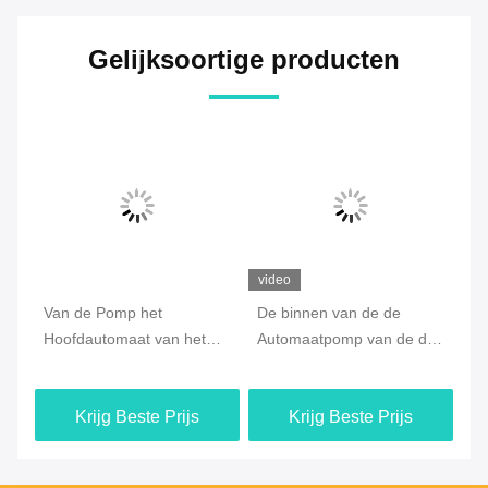
Gelijksoortige producten
video
Van de Pomp het
De binnen van de de
Mi
Hoofdautomaat van het
Automaatpomp van de de
Lo
et
Outspringsschuim het
Lentezeep Hoofd,
Sc
Type 0.8CC Output
Gerecycleerde Pomp voor
Krijg Beste Prijs
Krijg Beste Prijs
Gezichts Schoonmaken
Handdesinfecterend
middel