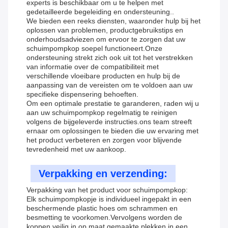
experts is beschikbaar om u te helpen met
gedetailleerde begeleiding en ondersteuning..
We bieden een reeks diensten, waaronder hulp bij het
oplossen van problemen, productgebruikstips en
onderhoudsadviezen om ervoor te zorgen dat uw
schuimpompkop soepel functioneert.Onze
ondersteuning strekt zich ook uit tot het verstrekken
van informatie over de compatibiliteit met
verschillende vloeibare producten en hulp bij de
aanpassing van de vereisten om te voldoen aan uw
specifieke dispensering behoeften.
Om een optimale prestatie te garanderen, raden wij u
aan uw schuimpompkop regelmatig te reinigen
volgens de bijgeleverde instructies.ons team streeft
ernaar om oplossingen te bieden die uw ervaring met
het product verbeteren en zorgen voor blijvende
tevredenheid met uw aankoop.
Verpakking en verzending:
Verpakking van het product voor schuimpompkop:
Elk schuimpompkopje is individueel ingepakt in een
beschermende plastic hoes om schrammen en
besmetting te voorkomen.Vervolgens worden de
koppen veilig in op maat gemaakte plekken in een