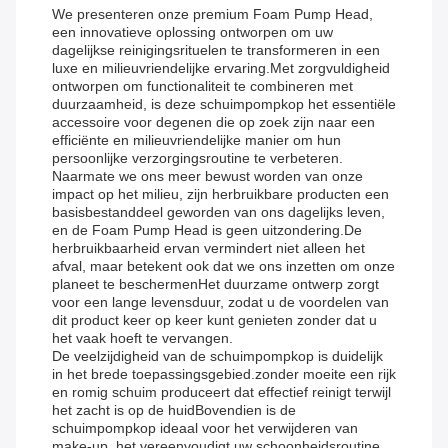
We presenteren onze premium Foam Pump Head,
een innovatieve oplossing ontworpen om uw
dagelijkse reinigingsrituelen te transformeren in een
luxe en milieuvriendelijke ervaring.Met zorgvuldigheid
ontworpen om functionaliteit te combineren met
duurzaamheid, is deze schuimpompkop het essentiële
accessoire voor degenen die op zoek zijn naar een
efficiënte en milieuvriendelijke manier om hun
persoonlijke verzorgingsroutine te verbeteren.
Naarmate we ons meer bewust worden van onze
impact op het milieu, zijn herbruikbare producten een
basisbestanddeel geworden van ons dagelijks leven,
en de Foam Pump Head is geen uitzondering.De
herbruikbaarheid ervan vermindert niet alleen het
afval, maar betekent ook dat we ons inzetten om onze
planeet te beschermenHet duurzame ontwerp zorgt
voor een lange levensduur, zodat u de voordelen van
dit product keer op keer kunt genieten zonder dat u
het vaak hoeft te vervangen.
De veelzijdigheid van de schuimpompkop is duidelijk
in het brede toepassingsgebied.zonder moeite een rijk
en romig schuim produceert dat effectief reinigt terwijl
het zacht is op de huidBovendien is de
schuimpompkop ideaal voor het verwijderen van
make-up, het vereenvoudigt uw schoonheidsroutine