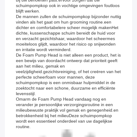
bij uw behoeften past.ervoor zorgen dat uw
schuimpompkop ook in vochtige omgevingen foutloos
blijft werken.
De mannen zullen de schuimpompkop bijzonder nuttig
vinden als het gaat om hun grooming routine.een
dichter en comfortabelere scheer mogelijk makenHet
dichte, kussenschappe schuim bereidt de huid voor
en verzacht gezichtshaar, waardoor het scheermes
moeiteloos glijdt, waardoor het risico op snijwonden
en irritatie wordt verminderd.
De Foam Pump Head is niet alleen een product, het is
een bewijs van doordacht ontwerp dat prioriteit geeft
aan het milieu, gemak en
veelzijdigheid.gezichtsreiniging, of het creëren van het
perfecte scheerfoam voor mannen, deze
schuimpompkop is een onmisbaar hulpmiddel in de
zoektocht naar een schone, duurzame en efficiënte
levensstijl.
Omarm de Foam Pump Head vandaag nog en
verander je persoonlijke verzorgingsroutine in een
milieubewuste praktijk vol gemak en genegenheid.en
betrokkenheid bij het milieuDeze schuimpompkop
wordt een essentieel onderdeel van uw dagelijkse
routine.