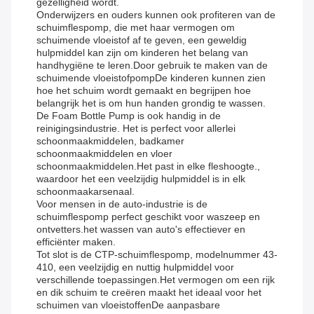
gezelligheid wordt.
Onderwijzers en ouders kunnen ook profiteren van de
schuimflespomp, die met haar vermogen om
schuimende vloeistof af te geven, een geweldig
hulpmiddel kan zijn om kinderen het belang van
handhygiëne te leren.Door gebruik te maken van de
schuimende vloeistofpompDe kinderen kunnen zien
hoe het schuim wordt gemaakt en begrijpen hoe
belangrijk het is om hun handen grondig te wassen.
De Foam Bottle Pump is ook handig in de
reinigingsindustrie. Het is perfect voor allerlei
schoonmaakmiddelen, badkamer
schoonmaakmiddelen en vloer
schoonmaakmiddelen.Het past in elke fleshoogte.,
waardoor het een veelzijdig hulpmiddel is in elk
schoonmaakarsenaal.
Voor mensen in de auto-industrie is de
schuimflespomp perfect geschikt voor waszeep en
ontvetters.het wassen van auto's effectiever en
efficiënter maken.
Tot slot is de CTP-schuimflespomp, modelnummer 43-
410, een veelzijdig en nuttig hulpmiddel voor
verschillende toepassingen.Het vermogen om een rijk
en dik schuim te creëren maakt het ideaal voor het
schuimen van vloeistoffenDe aanpasbare