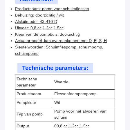
Productnaam: pomp voor schuimflessen
Behuizing: doorzichtig / wit
Afsluitmodel: 43-410-D
Uitvoer: 0,8 cc,1.2cc,1.5cc
Kleur van de pompbuis: doorzichtig
Actuatormodel: kan overeenkomen met D, E, S, H
Sleutelwoorden: Schuimflespomp, schuimpomp,
schuimpomp
Technische parameters:
Technische
Waarde
parameter
Productnaam
Flessenfoompompomp
Pompkleur
Wit
Pomp voor het afvoeren van
Typ van pomp
schuim
Output
00,8 cc,1.2cc,1.5cc