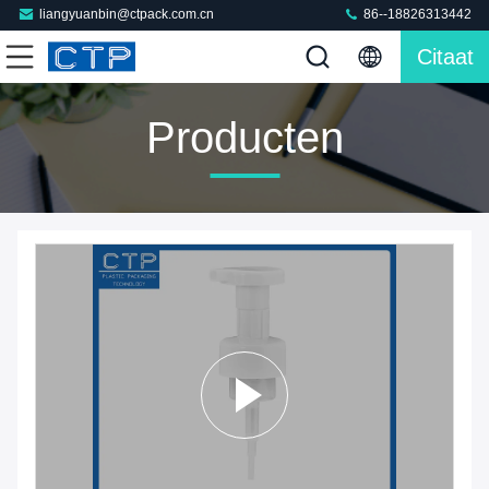
liangyuanbin@ctpack.com.cn
86--18826313442
Citaat
Producten