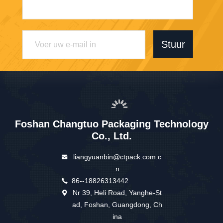
Stuur
Foshan Changtuo Packaging Technology
Co., Ltd.
liangyuanbin@ctpack.com.c
n
86--18826313442
Nr 39, Heli Road, Yanghe-St
ad, Foshan, Guangdong, Ch
ina