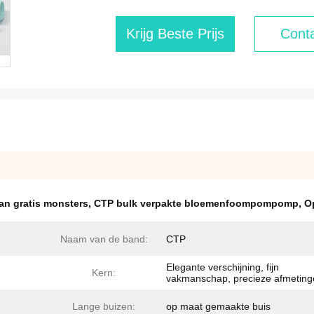
Krijg Beste Prijs
Conta
n gratis monsters
,
CTP bulk verpakte bloemenfoompompomp
,
O
Naam van de band:
CTP
Elegante verschijning, fijn
Kern:
vakmanschap, precieze afmeting
Lange buizen:
op maat gemaakte buis