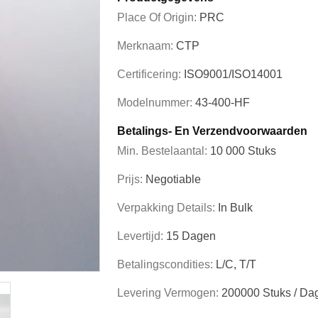
Place Of Origin:
PRC
Merknaam:
CTP
Certificering:
ISO9001/ISO14001
Modelnummer:
43-400-HF
Betalings- En Verzendvoorwaarden
Min. Bestelaantal:
10 000 Stuks
Prijs:
Negotiable
Verpakking Details:
In Bulk
Levertijd:
15 Dagen
Betalingscondities:
L/C, T/T
Levering Vermogen:
200000 Stuks / Da