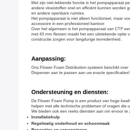
Met zijn niet-lekkende functie is het pompapparaat p
andere vloeistoffen snel en efficiënt kunnen worden 
en andere openbare ruimtes.
Het pompapparaat is niet alleen functioneel, maar voe
accessoire in een professioneel kantoor.
Over het algemeen is het pompapparaat van CTP een v
met 43 mm flessen maakt het een uitstekende optie v
constructie zorgen voor langdurige tevredenheid.
Aanpassing:
Ons Flower Foam Distribution-systeem beschikt over
Dispenser aan te passen aan uw exacte specificaties!
Ondersteuning en diensten:
De Flower Foam Pump is een product van hoge kwalite
helpen met alle technische problemen of vragen die u 
We bieden ook een reeks diensten aan om ervoor te 
Installatiehulp
Regelmatig onderhoud en schoonmaak
Reparaties en vervangingen