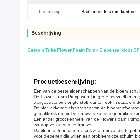
Toepassing:
Badkamer, keuken, kantoor
Beschrijving
Custom Tube Flower Foam Pump Dispenser door CTP 
Productbeschrijving:
Een van de beste eigenschappen van de bloem schuimp
De Flower Foam Pump wordt in grote hoeveelheden g
aangepaste buislengte stelt klanten ook in staat om d
De niet-lekkende eigenschap van de bloemenfoompomp z
gemakkelijk en met vertrouwen kunnen gebruiken zond
Een ander groot kenmerk van de Flower Foam Pump is
waarop ze kunnen vertrouwen.
De bloemenfoompomp is ook zeer eenvoudig te gebrui
voor diegenen die willen een probleemloze schuim blo