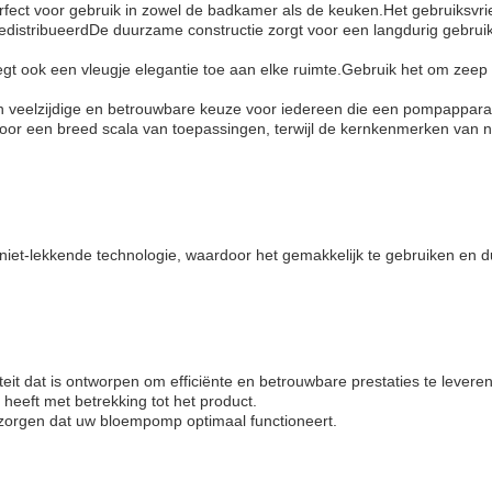
erfect voor gebruik in zowel de badkamer als de keuken.Het gebruiksvri
gedistribueerdDe duurzame constructie zorgt voor een langdurig gebru
gt ook een vleugje elegantie toe aan elke ruimte.Gebruik het om zeep in
eelzijdige en betrouwbare keuze voor iedereen die een pompapparaat v
oor een breed scala van toepassingen, terwijl de kernkenmerken van n
 niet-lekkende technologie, waardoor het gemakkelijk te gebruiken e
it dat is ontworpen om efficiënte en betrouwbare prestaties te levere
heeft met betrekking tot het product.
zorgen dat uw bloempomp optimaal functioneert.