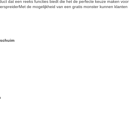
uct dat een reeks functies biedt die het de perfecte keuze maken voor k
spreiderMet de mogelijkheid van een gratis monster kunnen klanten he
mschuim
n