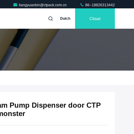
liangyuanbin@ctpack.com.cn
86--18826313442
Citaat
Dutch
am Pump Dispenser door CTP
 monster