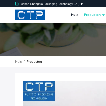
Foshan Changtuo Packaging Technology Co., Ltd.
Huis
Producten
Huis
/
Producten