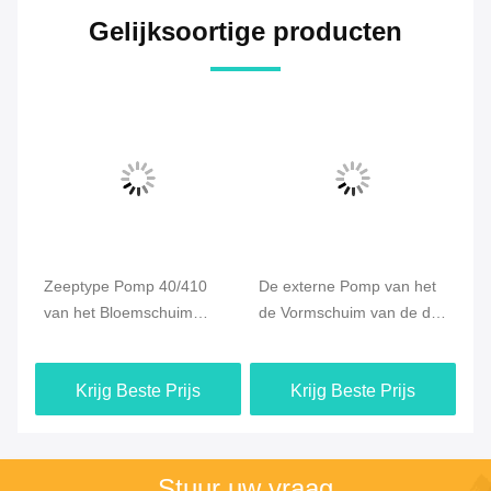
Gelijksoortige producten
Zeeptype Pomp 40/410
De externe Pomp van het
Va
van het Bloemschuim
de Vormschuim van de de
de
op
Buiten de Lente Opnieuw
Lentebloem, de
Au
an
te gebruiken Decoratief
Pompautomaat 40mm van
Ze
Krijg Beste Prijs
Krijg Beste Prijs
de Handroom
Ou
Stuur uw vraag