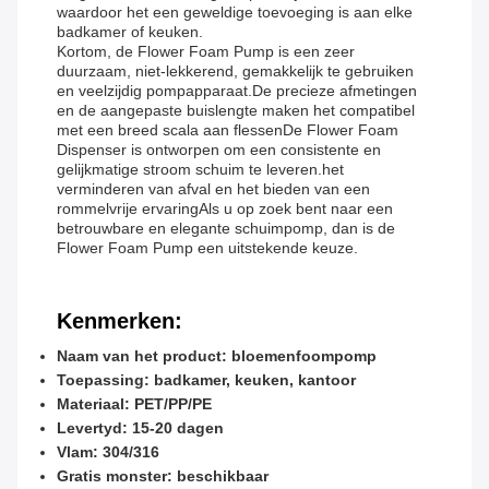
waardoor het een geweldige toevoeging is aan elke
badkamer of keuken.
Kortom, de Flower Foam Pump is een zeer
duurzaam, niet-lekkerend, gemakkelijk te gebruiken
en veelzijdig pompapparaat.De precieze afmetingen
en de aangepaste buislengte maken het compatibel
met een breed scala aan flessenDe Flower Foam
Dispenser is ontworpen om een consistente en
gelijkmatige stroom schuim te leveren.het
verminderen van afval en het bieden van een
rommelvrije ervaringAls u op zoek bent naar een
betrouwbare en elegante schuimpomp, dan is de
Flower Foam Pump een uitstekende keuze.
Kenmerken:
Naam van het product: bloemenfoompomp
Toepassing: badkamer, keuken, kantoor
Materiaal: PET/PP/PE
Levertyd: 15-20 dagen
Vlam: 304/316
Gratis monster: beschikbaar