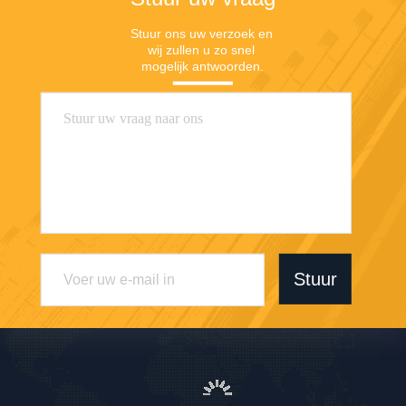
Stuur ons uw verzoek en 
wij zullen u zo snel 
mogelijk antwoorden.
Stuur