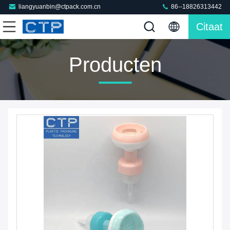
liangyuanbin@ctpack.com.cn
86--18826313442
Citaat
Producten