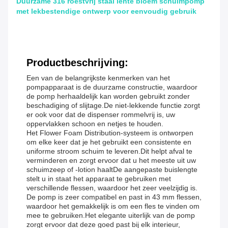
Duurzame 316 roestvrij staal lente bloem schuimpomp
met lekbestendige ontwerp voor eenvoudig gebruik
Productbeschrijving:
Een van de belangrijkste kenmerken van het
pompapparaat is de duurzame constructie, waardoor
de pomp herhaaldelijk kan worden gebruikt zonder
beschadiging of slijtage.De niet-lekkende functie zorgt
er ook voor dat de dispenser rommelvrij is, uw
oppervlakken schoon en netjes te houden.
Het Flower Foam Distribution-systeem is ontworpen
om elke keer dat je het gebruikt een consistente en
uniforme stroom schuim te leveren.Dit helpt afval te
verminderen en zorgt ervoor dat u het meeste uit uw
schuimzeep of -lotion haaltDe aangepaste buislengte
stelt u in staat het apparaat te gebruiken met
verschillende flessen, waardoor het zeer veelzijdig is.
De pomp is zeer compatibel en past in 43 mm flessen,
waardoor het gemakkelijk is om een fles te vinden om
mee te gebruiken.Het elegante uiterlijk van de pomp
zorgt ervoor dat deze goed past bij elk interieur,