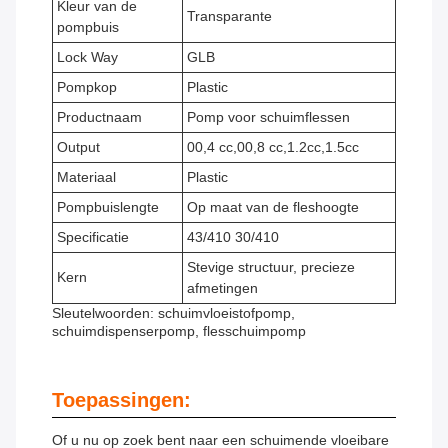
Kleur van de
Transparante
pompbuis
Lock Way
GLB
Pompkop
Plastic
Productnaam
Pomp voor schuimflessen
Output
00,4 cc,00,8 cc,1.2cc,1.5cc
Materiaal
Plastic
Pompbuislengte
Op maat van de fleshoogte
Specificatie
43/410 30/410
Stevige structuur, precieze
Kern
afmetingen
Sleutelwoorden: schuimvloeistofpomp,
schuimdispenserpomp, flesschuimpomp
Toepassingen:
Of u nu op zoek bent naar een schuimende vloeibare