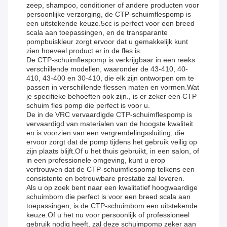
zeep, shampoo, conditioner of andere producten voor
persoonlijke verzorging, de CTP-schuimflespomp is
een uitstekende keuze.5cc is perfect voor een breed
scala aan toepassingen, en de transparante
pompbuiskleur zorgt ervoor dat u gemakkelijk kunt
zien hoeveel product er in de fles is.
De CTP-schuimflespomp is verkrijgbaar in een reeks
verschillende modellen, waaronder de 43-410, 40-
410, 43-400 en 30-410, die elk zijn ontworpen om te
passen in verschillende flessen maten en vormen.Wat
je specifieke behoeften ook zijn., is er zeker een CTP
schuim fles pomp die perfect is voor u.
De in de VRC vervaardigde CTP-schuimflespomp is
vervaardigd van materialen van de hoogste kwaliteit
en is voorzien van een vergrendelingssluiting, die
ervoor zorgt dat de pomp tijdens het gebruik veilig op
zijn plaats blijft.Of u het thuis gebruikt, in een salon, of
in een professionele omgeving, kunt u erop
vertrouwen dat de CTP-schuimflespomp telkens een
consistente en betrouwbare prestatie zal leveren.
Als u op zoek bent naar een kwalitatief hoogwaardige
schuimbom die perfect is voor een breed scala aan
toepassingen, is de CTP-schuimbom een uitstekende
keuze.Of u het nu voor persoonlijk of professioneel
gebruik nodig heeft, zal deze schuimpomp zeker aan