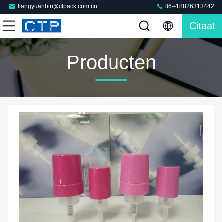
liangyuanbin@ctpack.com.cn
86--18826313442
Citaat
Producten