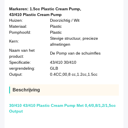
Markeren:
1.5cc Plastic Cream Pump
,
43/410 Plastic Cream Pump
Huizen:
Doorzichtig / Wit
Materiaal:
Plastic
Pomphoofd:
Plastic
Stevige structuur, precieze
Kern:
afmetingen
Naam van het
De Pomp van de schuimfles
product:
Specificatie:
43/410 30/410
vergrendeling:
GLB
Output:
0.4CC,00,8 cc,1.2cc,1.5cc
Beschrijving
30/410 43/410 Plastic Cream Pump Met 0,4/0,8/1,2/1,5cc
Output