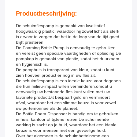
Productbeschrijving:
De schuimflespomp is gemaakt van kwalitatief
hoogwaardig plastic, waardoor hij zowel licht als sterk
is.ervoor te zorgen dat het in de loop van de tijd goed
blijft presteren.
De Foaming Bottle Pump is eenvoudig te gebruiken
en vereist geen speciale vaardigheden of opleiding.De
pompkop is gemaakt van plastic, zodat het duurzaam
en hygiënisch is.
De pompbuis is transparant van kleur, zodat u kunt
zien hoeveel product er nog in uw fles zit.
De schuimflespomp is een ideale keuze voor degenen
die hun milieu-impact willen verminderen.omdat u
eenvoudig uw bestaande fles kunt vullen met uw
favoriete productDit bespaart geld en vermindert
afval, waardoor het een slimme keuze is voor zowel
uw portemonnee als de planeet.
De Bottle Foam Dispenser is handig om te gebruiken
in huis, kantoor of tijdens reizen.De schuimende
werking is zacht op je huid, waardoor het een ideale
keuze is voor mensen met een gevoelige huid.
Over het algemeen is de schuimbottelpomp een