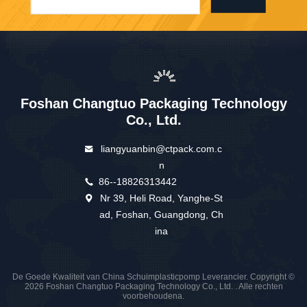
Foshan Changtuo Packaging Technology
Co., Ltd.
liangyuanbin@ctpack.com.c
n
86--18826313442
Nr 39, Heli Road, Yanghe-St
ad, Foshan, Guangdong, Ch
ina
De Goede Kwaliteit van China Schuimplasticpomp Leverancier. Copyright ©
2026 Foshan Changtuo Packaging Technology Co., Ltd. . Alle rechten
voorbehoudena.