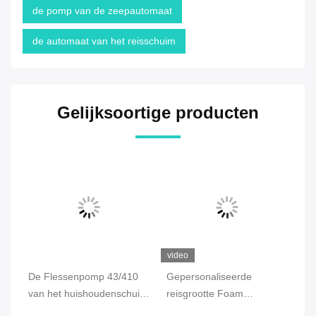
de pomp van de zeepautomaat
de automaat van het reisschuim
Gelijksoortige producten
video
vi
ing
De Flessenpomp 43/410
Gepersonaliseerde
Mu
de
van het huishoudenschuim
reisgrootte Foam
Fl
Polyethyleen voor Reisfles
Dispenser, Foaming Hand
Do