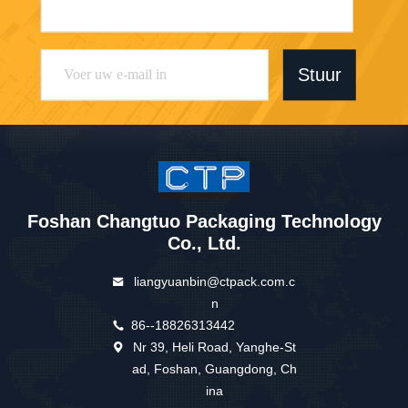
Stuur
Foshan Changtuo Packaging Technology
Co., Ltd.
liangyuanbin@ctpack.com.c
n
86--18826313442
Nr 39, Heli Road, Yanghe-St
ad, Foshan, Guangdong, Ch
ina