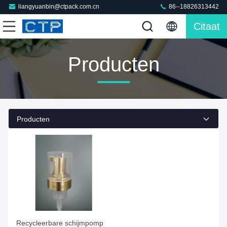
liangyuanbin@ctpack.com.cn
86--18826313442
Citaat
Producten
Producten
Recycleerbare schijmpomp