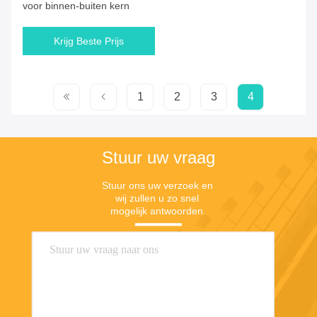
voor binnen-buiten kern
Krijg Beste Prijs
1
2
3
4
Stuur uw vraag
Stuur ons uw verzoek en 
wij zullen u zo snel 
mogelijk antwoorden.