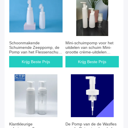
Schoonmakende
Mini-schuimpomp voor het
Schuimende Zeeppomp, de
uitdelen van schuim Mini-
Pomp van het Flessenschuim
grootte crème-uitdelen
met Siliconeborstel
accessoire
Krijg Beste Prijs
Krijg Beste Prijs
Klantkleurige
De Pomp van de de Wasfles