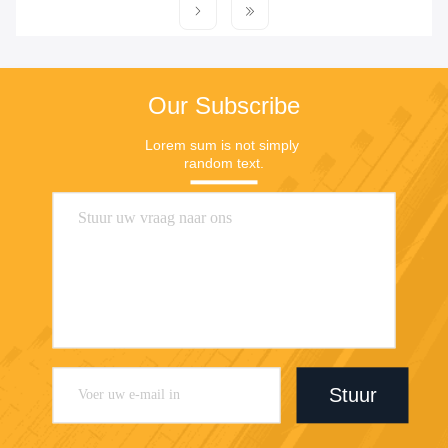
Our Subscribe
Lorem sum is not simply 
random text.
Stuur