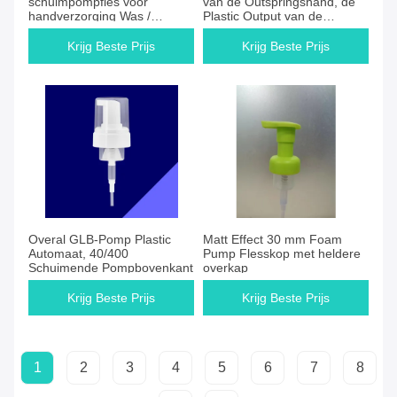
schuimpompfles voor
van de Outspringshand, de
handverzorging Was /
Plastic Output van de
reiniging gladde bubbel
Flessenautomaat 0.4CC
vloeistofdispenser
Krijg Beste Prijs
Krijg Beste Prijs
Overal GLB-Pomp Plastic
Matt Effect 30 mm Foam
Automaat, 40/400
Pump Flesskop met heldere
Schuimende Pompbovenkant
overkap
Krijg Beste Prijs
Krijg Beste Prijs
1
2
3
4
5
6
7
8