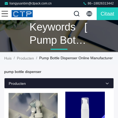
liangyuanbin@ctpack.com.cn
86--18826313442
Citaat
Keywords [
Pump Bottle
Dispenser ]
/
/
Pump Bottle Dispenser Online Manufacturer
Huis
Producten
Match 489
pump bottle dispenser
Producten
Producten