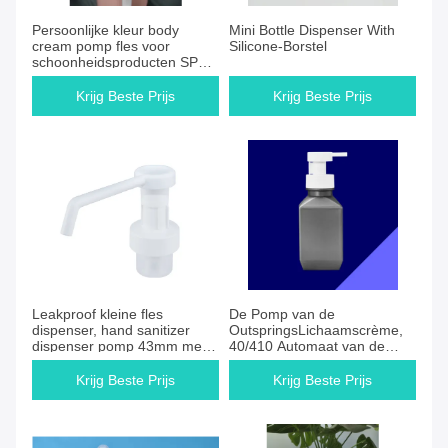
Persoonlijke kleur body
Mini Bottle Dispenser With
cream pomp fles voor
Silicone-Borstel
schoonheidsproducten SPF
nr.
Krijg Beste Prijs
Krijg Beste Prijs
Leakproof kleine fles
De Pomp van de
dispenser, hand sanitizer
OutspringsLichaamscrème,
dispenser pomp 43mm met
40/410 Automaat van de
lange mond
Lotionfles
Krijg Beste Prijs
Krijg Beste Prijs