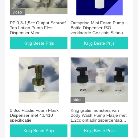
video
PP 0,8-1,5cc Output Schroef
Outspring Mini Foam Pump
Top Lotion Pump Fles
Bottle Dispenser ISO
Dispenser Voor
verklaarde Gezichts Schoon
Toilettenartikelen
Gebruik
Krijg Beste Prijs
Krijg Beste Prijs
video
0.8cc Plastic Foam Flask
Krijg gratis monsters van
Dispenser met 43/410
Body Wash Pump Flasje met
specificatie
1.2cc ontladingspercentage
ingebouwde matte
Krijg Beste Prijs
Krijg Beste Prijs