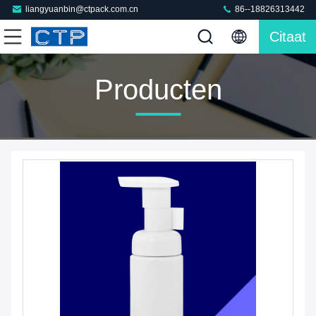
liangyuanbin@ctpack.com.cn
86--18826313442
Citaat
Producten