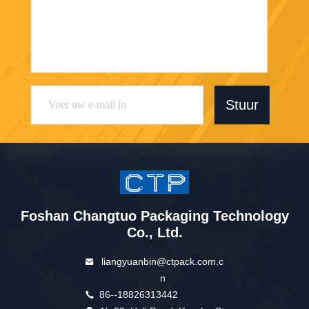
Stuur
Foshan Changtuo Packaging Technology
Co., Ltd.
liangyuanbin@ctpack.com.c
n
86--18826313442