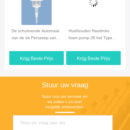
De schuimende Automaat
Huishouden Handmini
Ha
van de de Perszeep van
foam pump 28 het Type
Sc
de Typehand, 30/410 Vlot
van 410 Klemslot het
Pl
Effect 28 Pomp 410
Gebruik van Skincare
va
Krijg Beste Prijs
Krijg Beste Prijs
Stuur uw vraag
Stuur ons uw verzoek en 
wij zullen u zo snel 
mogelijk antwoorden.