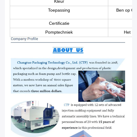
Kleur
Toepassing
Ben op Ge
Certificatie
Pomptechniek
Het be