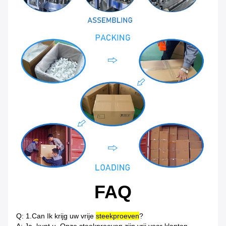
FAQ
Q: 1.Can Ik krijg uw vrije
steekproeven
?