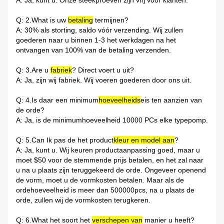
A: Ja, kunt u. Onze steekproeven zijn vrij voor klanten.
Q: 2.What is uw
betaling
termijnen?
A: 30% als storting, saldo vóór verzending. Wij zullen
goederen naar u binnen 1-3 het werkdagen na het
ontvangen van 100% van de betaling verzenden.
Q: 3.Are u
fabriek
? Direct voert u uit?
A: Ja, zijn wij fabriek. Wij voeren goederen door ons uit.
Q: 4.Is daar een minimum
hoeveelheids
eis ten aanzien van
de orde?
A: Ja, is de minimumhoeveelheid 10000 PCs elke typepomp.
Q: 5.Can Ik pas de het product
kleur en model aan
?
A: Ja, kunt u. Wij keuren productaanpassing goed, maar u
moet $50 voor de stemmende prijs betalen, en het zal naar
u na u plaats zijn teruggekeerd de orde. Ongeveer openend
de vorm, moet u de vormkosten betalen. Maar als de
ordehoeveelheid is meer dan 500000pcs, na u plaats de
orde, zullen wij de vormkosten terugkeren.
Q: 6.What het soort het
verschepen van
manier u heeft?