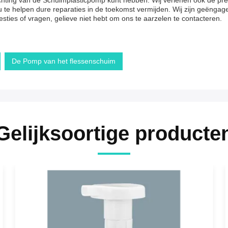
richting van de Schuimplasticpomp kunt hebben. Wij verlenen ook de 
te helpen dure reparaties in de toekomst vermijden. Wij zijn geëngage
sties of vragen, gelieve niet hebt om ons te aarzelen te contacteren.
De Pomp van het flessenschuim
Gelijksoortige producte