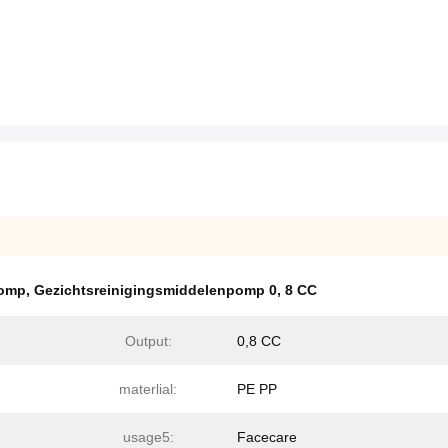
pomp
,
Gezichtsreinigingsmiddelenpomp 0
,
8 CC
Output:
0,8 CC
materlial:
PE PP
usage5:
Facecare