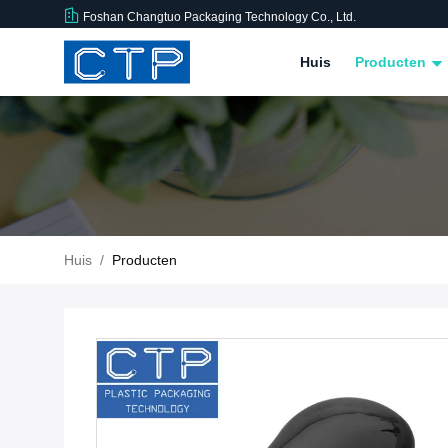
Foshan Changtuo Packaging Technology Co., Ltd.
Huis
Producten
Huis
/
Producten