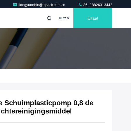
liangyuanbin@ctpack.com.cn
86--18826313442
Citaat
Dutch
e Schuimplasticpomp 0,8 de
chtsreinigingsmiddel