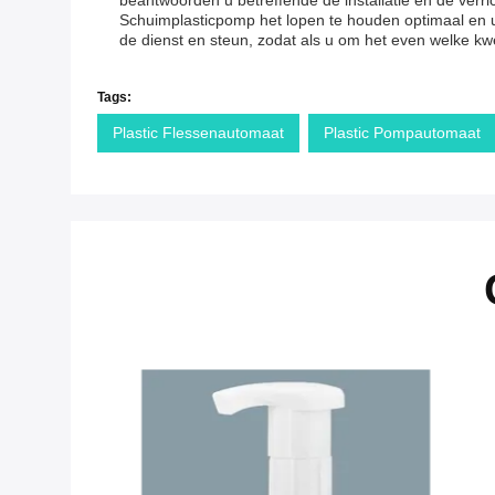
beantwoorden u betreffende de installatie en de ver
Schuimplasticpomp het lopen te houden optimaal en u 
de dienst en steun, zodat als u om het even welke kwe
Tags:
Plastic Flessenautomaat
Plastic Pompautomaat