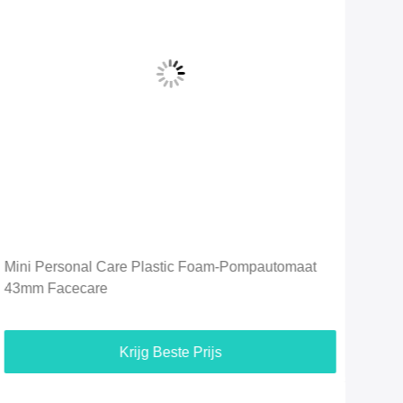
Mini Personal Care Plastic Foam-Pompautomaat
Sch
43mm Facecare
van 
Krijg Beste Prijs