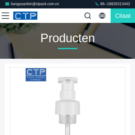
liangyuanbin@ctpack.com.cn
86--18826313442
Citaat
Producten