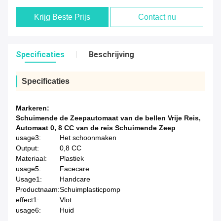
Krijg Beste Prijs
Contact nu
Specificaties
Beschrijving
Specificaties
Markeren:
Schuimende de Zeepautomaat van de bellen Vrije Reis
,
Automaat 0
,
8 CC van de reis Schuimende Zeep
usage3:
Het schoonmaken
Output:
0,8 CC
Materiaal:
Plastiek
usage5:
Facecare
Usage1:
Handcare
Productnaam:
Schuimplasticpomp
effect1:
Vlot
usage6:
Huid