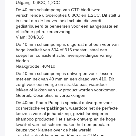
Uitgang: 0,8CC, 1,2CC
De 40 mm schuimpomp van CTP biedt twee
verschillende uitvoeropties 0.8CC en 1.2CC. Dit stelt u
in staat om de hoeveelheid schuim die wordt
gedistribueerd te beheersen voor een aangepaste en
efficiënte gebruikerservaring.
Vlam: 304/316
De 40 mm schuimpomp is uitgerust met een veer van
hoge kwaliteit van 304 of 316 roestvrij staal.een
soepel en consistent schuimverspreidingservaring
bieden.
Naakgrootte: 40/410
De 40 mm schuimpomp is ontworpen voor flessen
met een nek van 40 mm en een draad van 410. Dit
zorgt voor een veilige en strakke pas, waardoor
lekken of lekken van uw product worden voorkomen.
Gebruik: Cosmetische verpakkingen
De 40mm Foam Pump is speciaal ontworpen voor
cosmetische verpakkingen, waardoor het de perfecte
keuze is voor al je handzeep, gezichtsreiniger en
shampoo producten.Het slanke ontwerp en de hoge
kwaliteit van het schuim maken het een populaire
keuze voor klanten over de hele wereld.
Tot slot is de 40mm Foam Pump van CTP een