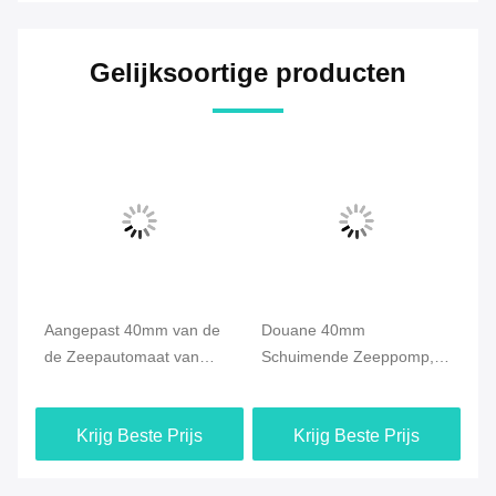
Gelijksoortige producten
Aangepast 40mm van de
Douane 40mm
Pe
de Zeepautomaat van
Schuimende Zeeppomp,
40
Skincare van de
van de de Flessenzeep
va
Schuimpomp de
van de Gezichtswas de
Do
Krijg Beste Prijs
Krijg Beste Prijs
Flessengebruik
Automaatpomp