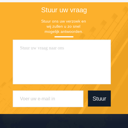
Stuur uw vraag
Stuur ons uw verzoek en 
wij zullen u zo snel 
mogelijk antwoorden.
Stuur