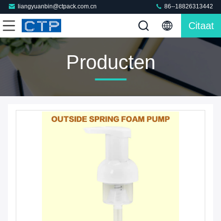
liangyuanbin@ctpack.com.cn
86--18826313442
Citaat
Producten