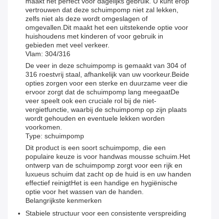
maakt het perfect voor dagelijks gebruik. U kunt erop
vertrouwen dat deze schuimpomp niet zal lekken,
zelfs niet als deze wordt omgeslagen of
omgevallen.Dit maakt het een uitstekende optie voor
huishoudens met kinderen of voor gebruik in
gebieden met veel verkeer.
Vlam: 304/316
De veer in deze schuimpomp is gemaakt van 304 of
316 roestvrij staal, afhankelijk van uw voorkeur.Beide
opties zorgen voor een sterke en duurzame veer die
ervoor zorgt dat de schuimpomp lang meegaatDe
veer speelt ook een cruciale rol bij de niet-
vergietfunctie, waarbij de schuimpomp op zijn plaats
wordt gehouden en eventuele lekken worden
voorkomen.
Type: schuimpomp
Dit product is een soort schuimpomp, die een
populaire keuze is voor handwas mousse schuim.Het
ontwerp van de schuimpomp zorgt voor een rijk en
luxueus schuim dat zacht op de huid is en uw handen
effectief reinigtHet is een handige en hygiënische
optie voor het wassen van de handen.
Belangrijkste kenmerken
Stabiele structuur voor een consistente verspreiding