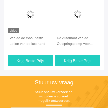
o
de de Was Plastic
De Automaat van de
Pomp 43mm 
on van de luxehand de
Outspringspomp voor
Schone Plast
pautomaat 304
Dikke Lotion, de
Skincare-Sh
nenkern 316
Kosmetische Output van
Krijg Beste Prijs
Krijg Beste Prijs
Krijg Be
de Lotionpomp 1.5cc
Stuur uw vraag
Stuur ons uw verzoek en 
wij zullen u zo snel 
mogelijk antwoorden.