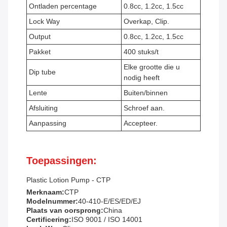
Ontladen percentage
0.8cc, 1.2cc, 1.5cc
Lock Way
Overkap, Clip.
Output
0.8cc, 1.2cc, 1.5cc
Pakket
400 stuks/t
Elke grootte die u
Dip tube
nodig heeft
Lente
Buiten/binnen
Afsluiting
Schroef aan.
Aanpassing
Accepteer.
Toepassingen:
Plastic Lotion Pump - CTP
Merknaam:
CTP
Modelnummer:
40-410-E/ES/ED/EJ
Plaats van oorsprong:
China
Certificering:
ISO 9001 / ISO 14001