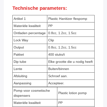
Technische parameters:
Artikel 1
Plastic Hanitizer flespomp
Materiële kwaliteit
PP
Ontladen percentage
0.8cc, 1.2cc, 1.5cc
Lock Way
Clip
Output
0.8cc, 1.2cc, 1.5cc
Pakket
400 stuks/t
Dip tube
Elke grootte die u nodig heeft
Lente
Buiten/binnen
Afsluiting
Schroef aan.
Aanpassing
Accepteer.
Pomp voor cosmetische
Plastic lotion pomp
dispensers
Materiële kwaliteit
PP