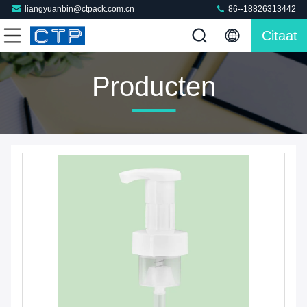
liangyuanbin@ctpack.com.cn
86--18826313442
Citaat
Producten