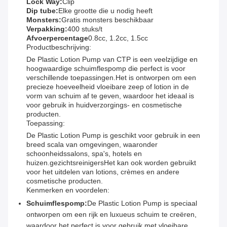
Lock Way:
Clip
Dip tube:
Elke grootte die u nodig heeft
Monsters:
Gratis monsters beschikbaar
Verpakking:
400 stuks/t
Afvoerpercentage
0.8cc, 1.2cc, 1.5cc
Productbeschrijving:
De Plastic Lotion Pump van CTP is een veelzijdige en
hoogwaardige schuimflespomp die perfect is voor
verschillende toepassingen.Het is ontworpen om een
precieze hoeveelheid vloeibare zeep of lotion in de
vorm van schuim af te geven, waardoor het ideaal is
voor gebruik in huidverzorgings- en cosmetische
producten.
Toepassing:
De Plastic Lotion Pump is geschikt voor gebruik in een
breed scala van omgevingen, waaronder
schoonheidssalons, spa's, hotels en
huizen.gezichtsreinigersHet kan ook worden gebruikt
voor het uitdelen van lotions, crèmes en andere
cosmetische producten.
Kenmerken en voordelen:
Schuimflespomp:
De Plastic Lotion Pump is speciaal
ontworpen om een rijk en luxueus schuim te creëren,
waardoor het perfect is voor gebruik met vloeibare