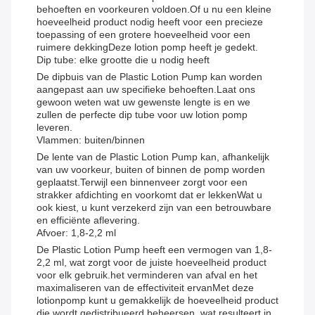
behoeften en voorkeuren voldoen.Of u nu een kleine
hoeveelheid product nodig heeft voor een precieze
toepassing of een grotere hoeveelheid voor een
ruimere dekkingDeze lotion pomp heeft je gedekt.
Dip tube: elke grootte die u nodig heeft
De dipbuis van de Plastic Lotion Pump kan worden
aangepast aan uw specifieke behoeften.Laat ons
gewoon weten wat uw gewenste lengte is en we
zullen de perfecte dip tube voor uw lotion pomp
leveren.
Vlammen: buiten/binnen
De lente van de Plastic Lotion Pump kan, afhankelijk
van uw voorkeur, buiten of binnen de pomp worden
geplaatst.Terwijl een binnenveer zorgt voor een
strakker afdichting en voorkomt dat er lekkenWat u
ook kiest, u kunt verzekerd zijn van een betrouwbare
en efficiënte aflevering.
Afvoer: 1,8-2,2 ml
De Plastic Lotion Pump heeft een vermogen van 1,8-
2,2 ml, wat zorgt voor de juiste hoeveelheid product
voor elk gebruik.het verminderen van afval en het
maximaliseren van de effectiviteit ervanMet deze
lotionpomp kunt u gemakkelijk de hoeveelheid product
die wordt gedistribueerd beheersen, wat resulteert in