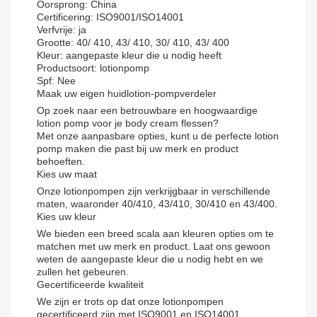
Oorsprong: China
Certificering: ISO9001/ISO14001
Verfvrije: ja
Grootte: 40/ 410, 43/ 410, 30/ 410, 43/ 400
Kleur: aangepaste kleur die u nodig heeft
Productsoort: lotionpomp
Spf: Nee
Maak uw eigen huidlotion-pompverdeler
Op zoek naar een betrouwbare en hoogwaardige
lotion pomp voor je body cream flessen?
Met onze aanpasbare opties, kunt u de perfecte lotion
pomp maken die past bij uw merk en product
behoeften.
Kies uw maat
Onze lotionpompen zijn verkrijgbaar in verschillende
maten, waaronder 40/410, 43/410, 30/410 en 43/400.
Kies uw kleur
We bieden een breed scala aan kleuren opties om te
matchen met uw merk en product. Laat ons gewoon
weten de aangepaste kleur die u nodig hebt en we
zullen het gebeuren.
Gecertificeerde kwaliteit
We zijn er trots op dat onze lotionpompen
gecertificeerd zijn met ISO9001 en ISO14001,