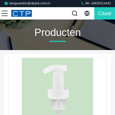
liangyuanbin@ctpack.com.cn
86--18826313442
Citaat
Producten