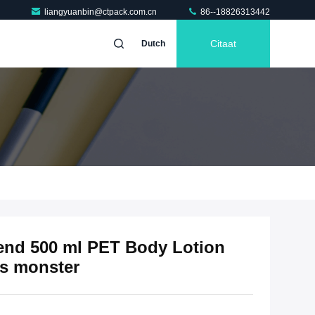
liangyuanbin@ctpack.com.cn
86--18826313442
Citaat
Dutch
gend 500 ml PET Body Lotion
is monster