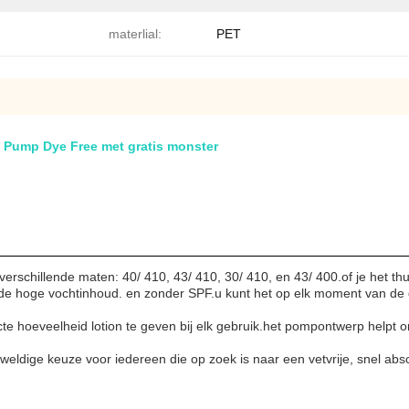
materlial:
PET
n Pump Dye Free met gratis monster
erschillende maten: 40/ 410, 43/ 410, 30/ 410, en 43/ 400.of je het th
 de hoge vochtinhoud. en zonder SPF.u kunt het op elk moment van de
 hoeveelheid lotion te geven bij elk gebruik.het pompontwerp helpt om
weldige keuze voor iedereen die op zoek is naar een vetvrije, snel a