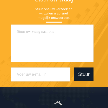
Stuur ons uw verzoek en 
wij zullen u zo snel 
mogelijk antwoorden.
Stuur