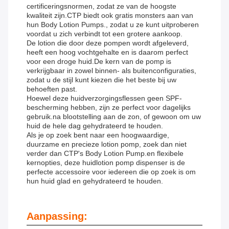
certificeringsnormen, zodat ze van de hoogste
kwaliteit zijn.CTP biedt ook gratis monsters aan van
hun Body Lotion Pumps., zodat u ze kunt uitproberen
voordat u zich verbindt tot een grotere aankoop.
De lotion die door deze pompen wordt afgeleverd,
heeft een hoog vochtgehalte en is daarom perfect
voor een droge huid.De kern van de pomp is
verkrijgbaar in zowel binnen- als buitenconfiguraties,
zodat u de stijl kunt kiezen die het beste bij uw
behoeften past.
Hoewel deze huidverzorgingsflessen geen SPF-
bescherming hebben, zijn ze perfect voor dagelijks
gebruik.na blootstelling aan de zon, of gewoon om uw
huid de hele dag gehydrateerd te houden.
Als je op zoek bent naar een hoogwaardige,
duurzame en precieze lotion pomp, zoek dan niet
verder dan CTP's Body Lotion Pump.en flexibele
kernopties, deze huidlotion pomp dispenser is de
perfecte accessoire voor iedereen die op zoek is om
hun huid glad en gehydrateerd te houden.
Aanpassing: