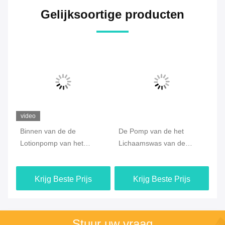
Gelijksoortige producten
video
Binnen van de de
De Pomp van de het
Vl
me
Lotionpomp van het
Lichaamswas van de
Po
de
Kernlichaam de Automaat
bloemvorm, 43/410 Pomp
Li
Plastic pp Materiaal voor
40MM van de Lotionfles
bi
Krijg Beste Prijs
Krijg Beste Prijs
300ml-Fles
Stuur uw vraag