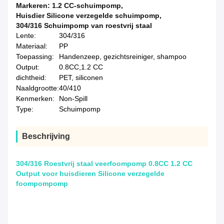
Markeren:
1.2 CC-schuimpomp
,
Huisdier Silicone verzegelde schuimpomp
,
304/316 Schuimpomp van roestvrij staal
Lente:
304/316
Materiaal:
PP
Toepassing:
Handenzeep, gezichtsreiniger, shampoo
Output:
0.8CC,1.2 CC
dichtheid:
PET, siliconen
Naaldgrootte:
40/410
Kenmerken:
Non-Spill
Type:
Schuimpomp
Beschrijving
304/316 Roestvrij staal veerfoompomp 0.8CC 1.2 CC
Output voor huisdieren Silicone verzegelde
foompompomp