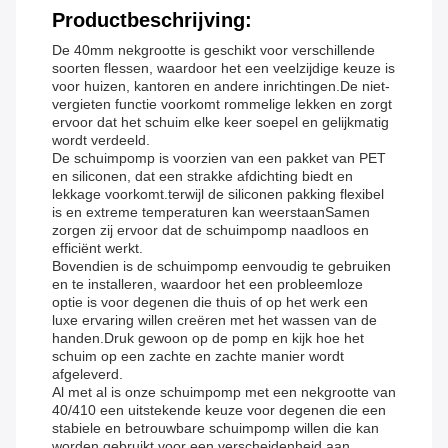
Productbeschrijving:
De 40mm nekgrootte is geschikt voor verschillende
soorten flessen, waardoor het een veelzijdige keuze is
voor huizen, kantoren en andere inrichtingen.De niet-
vergieten functie voorkomt rommelige lekken en zorgt
ervoor dat het schuim elke keer soepel en gelijkmatig
wordt verdeeld.
De schuimpomp is voorzien van een pakket van PET
en siliconen, dat een strakke afdichting biedt en
lekkage voorkomt.terwijl de siliconen pakking flexibel
is en extreme temperaturen kan weerstaanSamen
zorgen zij ervoor dat de schuimpomp naadloos en
efficiënt werkt.
Bovendien is de schuimpomp eenvoudig te gebruiken
en te installeren, waardoor het een probleemloze
optie is voor degenen die thuis of op het werk een
luxe ervaring willen creëren met het wassen van de
handen.Druk gewoon op de pomp en kijk hoe het
schuim op een zachte en zachte manier wordt
afgeleverd.
Al met al is onze schuimpomp met een nekgrootte van
40/410 een uitstekende keuze voor degenen die een
stabiele en betrouwbare schuimpomp willen die kan
worden gebruikt voor een verscheidenheid aan