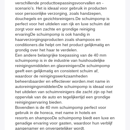
verschillende producttoepassingsvoorvallen en -
scenario's. Het is ideaal voor gebruik in producten
voor persoonlijke verzorging, zoals handzepen,
douchegels en gezichtsreinigers.De schuimpomp is
perfect voor het uitdelen van rijk en luxe schuim dat
zorgt voor een zachte en grondige reiniging
ervaringDe schuimpomp is ook handig in
haarverzorgingsproducten zoals shampoos en
conditioners.die helpt om het product gelijkmatig en
grondig over het haar te verdelen.
Een andere belangrijke toepassing van de 40 mm
schuimpomp is in de industrie van huishoudelijke
reinigingsmiddelen.en glasreinigersDe schuimpomp
geeft een gelijkmatig en consistent schuim af,
waardoor de reinigingswerkzaamheden
beheersbaarder en effectiever worden.met name in
autoreinigingsmiddelenDe schuimpomp is ideaal voor
het uitdelen van schuimreinigers die zacht zijn op het
oppervlak van de auto en tegelijkertijd een grondige
reinigingservaring bieden.
Bovendien is de 40 mm schuimpomp perfect voor
gebruik in de horeca, met name in hotels en
resorts.en shampooDe schuimpomp biedt een luxe en
genadige ervaring voor gasten, waardoor hun verblijf
aangenamer en onvergetelijker wordt.