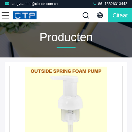
liangyuanbin@ctpack.com.cn
86--18826313442
Citaat
Producten