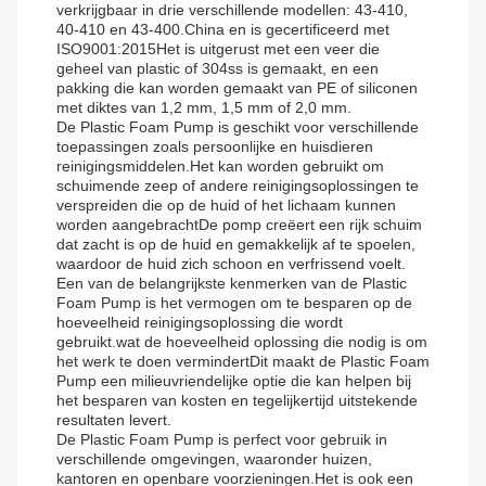
verkrijgbaar in drie verschillende modellen: 43-410,
40-410 en 43-400.China en is gecertificeerd met
ISO9001:2015Het is uitgerust met een veer die
geheel van plastic of 304ss is gemaakt, en een
pakking die kan worden gemaakt van PE of siliconen
met diktes van 1,2 mm, 1,5 mm of 2,0 mm.
De Plastic Foam Pump is geschikt voor verschillende
toepassingen zoals persoonlijke en huisdieren
reinigingsmiddelen.Het kan worden gebruikt om
schuimende zeep of andere reinigingsoplossingen te
verspreiden die op de huid of het lichaam kunnen
worden aangebrachtDe pomp creëert een rijk schuim
dat zacht is op de huid en gemakkelijk af te spoelen,
waardoor de huid zich schoon en verfrissend voelt.
Een van de belangrijkste kenmerken van de Plastic
Foam Pump is het vermogen om te besparen op de
hoeveelheid reinigingsoplossing die wordt
gebruikt.wat de hoeveelheid oplossing die nodig is om
het werk te doen vermindertDit maakt de Plastic Foam
Pump een milieuvriendelijke optie die kan helpen bij
het besparen van kosten en tegelijkertijd uitstekende
resultaten levert.
De Plastic Foam Pump is perfect voor gebruik in
verschillende omgevingen, waaronder huizen,
kantoren en openbare voorzieningen.Het is ook een