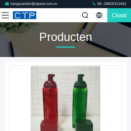
liangyuanbin@ctpack.com.cn
86--18826313442
Citaat
Producten