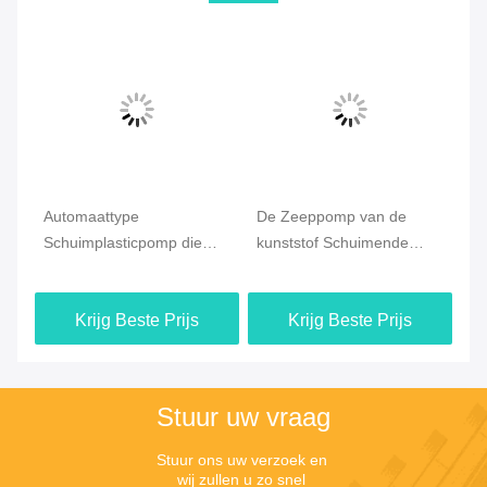
Automaattype
De Zeeppomp van de
Mi
Schuimplasticpomp die
kunststof Schuimende
F
0.8Cc-de Zorg van de
Hand, de Pomp van de
43
are
Outputhuid schoonmaken
Schuimautomaat voor
Krijg Beste Prijs
Krijg Beste Prijs
Huidzorg
Stuur uw vraag
Stuur ons uw verzoek en 
wij zullen u zo snel 