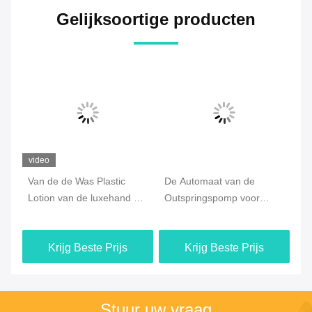
Gelijksoortige producten
video
Van de de Was Plastic
De Automaat van de
Po
Lotion van de luxehand de
Outspringspomp voor
Sc
m
Pompautomaat 304
Dikke Lotion, de
Sk
Binnenkern 316
Kosmetische Output van
Krijg Beste Prijs
Krijg Beste Prijs
de Lotionpomp 1.5cc
Stuur uw vraag