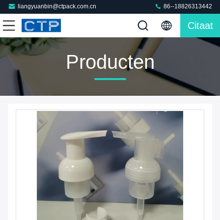
liangyuanbin@ctpack.com.cn
86--18826313442
Citaat
Producten