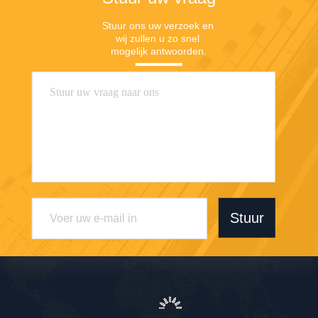
Stuur ons uw verzoek en 
wij zullen u zo snel 
mogelijk antwoorden.
Stuur