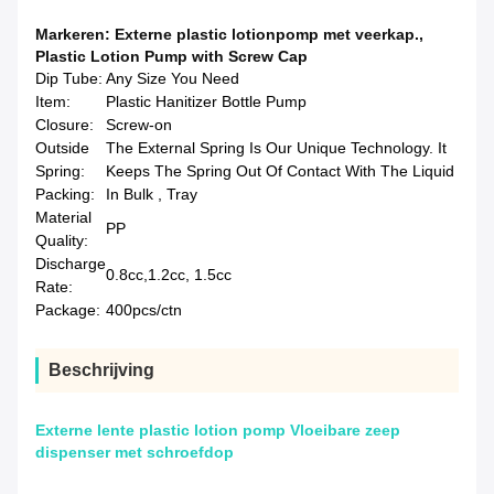
Markeren:
Externe plastic lotionpomp met veerkap.
,
Plastic Lotion Pump with Screw Cap
Dip Tube:
Any Size You Need
Item:
Plastic Hanitizer Bottle Pump
Closure:
Screw-on
Outside
The External Spring Is Our Unique Technology. It
Spring:
Keeps The Spring Out Of Contact With The Liquid
Packing:
In Bulk , Tray
Material
PP
Quality:
Discharge
0.8cc,1.2cc, 1.5cc
Rate:
Package:
400pcs/ctn
Beschrijving
Externe lente plastic lotion pomp Vloeibare zeep
dispenser met schroefdop