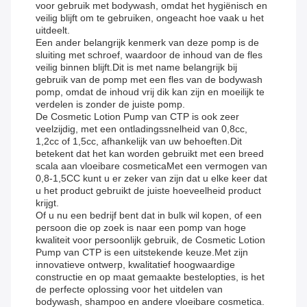
voor gebruik met bodywash, omdat het hygiënisch en
veilig blijft om te gebruiken, ongeacht hoe vaak u het
uitdeelt.
Een ander belangrijk kenmerk van deze pomp is de
sluiting met schroef, waardoor de inhoud van de fles
veilig binnen blijft.Dit is met name belangrijk bij
gebruik van de pomp met een fles van de bodywash
pomp, omdat de inhoud vrij dik kan zijn en moeilijk te
verdelen is zonder de juiste pomp.
De Cosmetic Lotion Pump van CTP is ook zeer
veelzijdig, met een ontladingssnelheid van 0,8cc,
1,2cc of 1,5cc, afhankelijk van uw behoeften.Dit
betekent dat het kan worden gebruikt met een breed
scala aan vloeibare cosmeticaMet een vermogen van
0,8-1,5CC kunt u er zeker van zijn dat u elke keer dat
u het product gebruikt de juiste hoeveelheid product
krijgt.
Of u nu een bedrijf bent dat in bulk wil kopen, of een
persoon die op zoek is naar een pomp van hoge
kwaliteit voor persoonlijk gebruik, de Cosmetic Lotion
Pump van CTP is een uitstekende keuze.Met zijn
innovatieve ontwerp, kwalitatief hoogwaardige
constructie en op maat gemaakte bestelopties, is het
de perfecte oplossing voor het uitdelen van
bodywash, shampoo en andere vloeibare cosmetica.