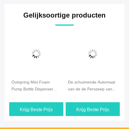
Gelijksoortige producten
Outspring Mini Foam
De schuimende Automaat
Hu
Pump Bottle Dispenser
van de de Perszeep van
fo
 28
ISO verklaarde Gezichts
de Typehand, 30/410 Vlot
va
Schoon Gebruik
Effect 28 Pomp 410
Ge
Krijg Beste Prijs
Krijg Beste Prijs