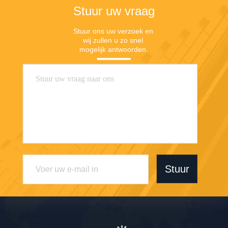
Stuur uw vraag
Stuur ons uw verzoek en 
wij zullen u zo snel 
mogelijk antwoorden.
Stuur