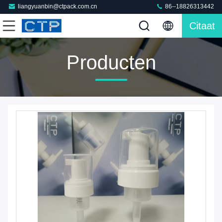
liangyuanbin@ctpack.com.cn
86--18826313442
Citaat
Producten