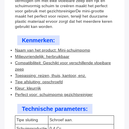
vermogen om met elke vloeibare zeep een rijk en
schuimvormig schuim te creëren maakt het perfect
voor gebruik met gezichtsreinigerDe mini-grootte
maakt het perfect voor reizen, terwijl het duurzame
plastic materiaal ervoor zorgt dat het meerdere keren
gebruikt kan worden.
Kenmerken:
Naam van het product: Mini-schuimpomp
Milieuvriendelijk: herbruikbaar
Compatibiliteit: Geschikt voor verschillende vloeibare
zeep
Toepassing: reizen, thuis, kantoor, enz.
Tipe afsluiting: opschroefd
Kleur: kleurrijk
Perfect voor: schuimpomp gezichtsreiniger
Technische parameters:
Tipe sluiting
Schroef aan.
Schuimproductie
0.4 Cc